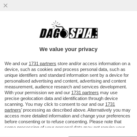
VIVA LA REPUBBLICA! - SERGIO
MATTARELLA DEPONE UNA CORONA
D’ALLORO ALL’ALTARE DELLA PATRIA PER
We value your privacy
GLI .
VAI ALL'ARTICOLO
We and our
1731 partners
store and/or access information on a
device, such as cookies and process personal data, such as
unique identifiers and standard information sent by a device for
personalised advertising and content, advertising and content
measurement, audience research and services development.
With your permission we and our
1731 partners
may use
precise geolocation data and identification through device
scanning. You may click to consent to our and our
1731
partners
’ processing as described above. Alternatively you may
access more detailed information and change your preferences
before consenting or to refuse consenting. Please note that
some processing of your personal data may not require your
consent, but you have a right to object to such processing. Your