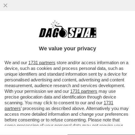
VIVA LA REPUBBLICA! - SERGIO
MATTARELLA DEPONE UNA CORONA
D’ALLORO ALL’ALTARE DELLA PATRIA PER
We value your privacy
GLI .
VAI ALL'ARTICOLO
We and our
1731 partners
store and/or access information on a
device, such as cookies and process personal data, such as
unique identifiers and standard information sent by a device for
personalised advertising and content, advertising and content
measurement, audience research and services development.
With your permission we and our
1731 partners
may use
precise geolocation data and identification through device
scanning. You may click to consent to our and our
1731
partners
’ processing as described above. Alternatively you may
access more detailed information and change your preferences
before consenting or to refuse consenting. Please note that
some processing of your personal data may not require your
consent, but you have a right to object to such processing. Your