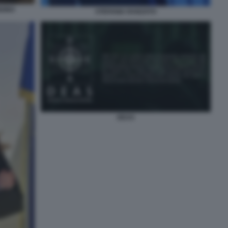
DINO
STEFANIA RANZATO
DEAS