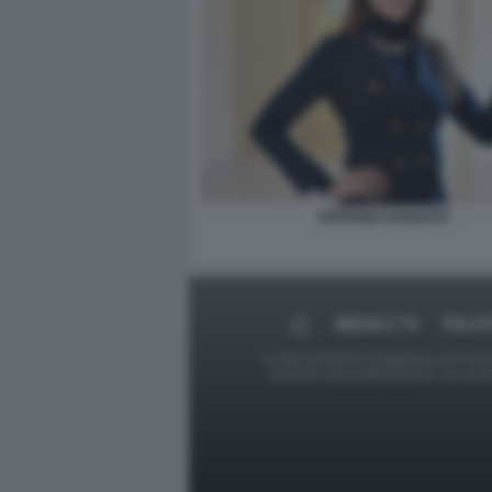
STEFANIA RANZATO
MEDIA E TV
POLIT
Le foto presenti su Dagospia.com sono s
contrario alla pubblicazione, non av