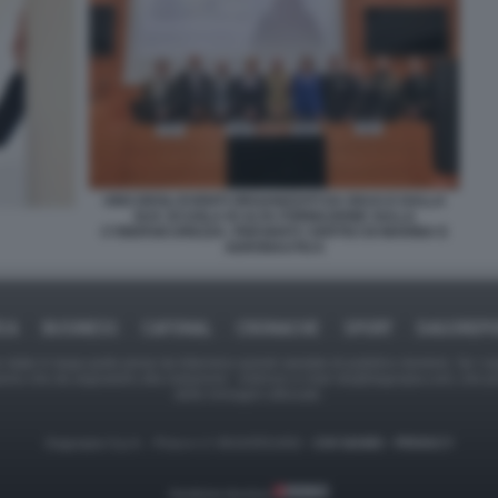
UNO DEGLI EVENTI ORGANIZZATI DA DEAS E DALLA
SUA SCUOLA DI ALTA FORMAZIONE SULLA
CYBERSICUREZZA. PRESENTI I VERTICI DI MARINA E
AERONAUTICA
ICA
BUSINESS
CAFONAL
CRONACHE
SPORT
DAGOREPO
tate in larga parte prese da Internet,e quindi valutate di pubblico dominio. Se i so
ranno che da segnalarlo alla redazione - indirizzo e-mail rda@dagospia.com, che 
delle immagini utilizzate.
Dagospia S.p.A. - P.iva e c.f. 06163551002 -
CHI SIAMO
-
PRIVACY
Gestione tecnica