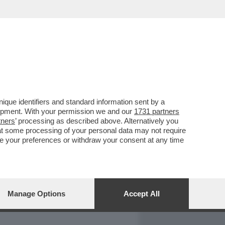
REPORT
DAGOARCHIVIO
que identifiers and standard information sent by a
lopment. With your permission we and our
1731 partners
tners
’ processing as described above. Alternatively you
at some processing of your personal data may not require
nge your preferences or withdraw your consent at any time
Manage Options
Accept All