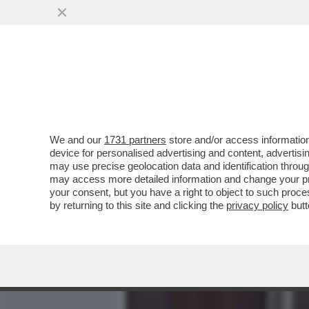
MEDIA E TV
POLITICA
We and our
1731 partners
store and/or access information
'DEAS' GRATIAS – L’AZIE
device for personalised advertising and content, advert
L’INCHIESTA PER PECULATO
may use precise geolocation data and identification throu
may access more detailed information and change your pre
VAI ALL'ARTICOLO
your consent, but you have a right to object to such proc
by returning to this site and clicking the
privacy policy
butt