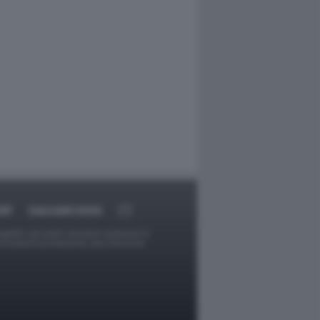
RT
DAGOARCHIVIO
ggetti o gli autori avessero qualcosa in
provvederà prontamente alla rimozione