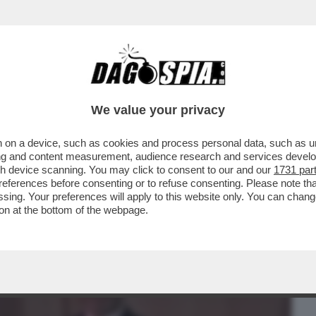
BUSINESS
CAFONAL
CRONACHE
SPORT
DAGO
We value your privacy
 on a device, such as cookies and process personal data, such as uni
NDA DI STEFANIA RANZATO, NONOSTANTE
ising and content measurement, audience research and services deve
, HA VINTO ...
gh device scanning. You may click to consent to our and our
1731 par
ferences before consenting or to refuse consenting. Please note th
essing. Your preferences will apply to this website only. You can cha
on at the bottom of the webpage.