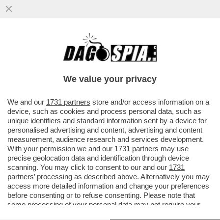
SALVINI È RIMASTO LO STESSO DEL 2013:
ALLORA, PER IL 2 GIUGNO,
SCRIVEVA'“NON C’È UN CAZZO ...
We value your privacy
VAI ALL'ARTICOLO
We and our
1731 partners
store and/or access information on a
device, such as cookies and process personal data, such as
unique identifiers and standard information sent by a device for
personalised advertising and content, advertising and content
measurement, audience research and services development.
With your permission we and our
1731 partners
may use
precise geolocation data and identification through device
scanning. You may click to consent to our and our
1731
partners
’ processing as described above. Alternatively you may
access more detailed information and change your preferences
before consenting or to refuse consenting. Please note that
some processing of your personal data may not require your
consent, but you have a right to object to such processing. Your