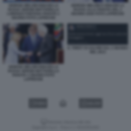
GIORGIA MELONI IGNAZIO LA
GIORGIA MELONI E IGNAZIO LA
RUSSA SERGIO MATTARELLA
RUSSA ALLA PARATA DEL 2
LORENZO FONTANA PARATA 2
GIUGNO 2026 FOTO LAPRESSE
GIUGNO FOTO LAPRESSE
IL TWEET DI SALVINI SUL 2 GIUGNO
NEL 2013
GIORGIA MELONI IGNAZIO LA
RUSSA SERGIO MATTARELLA
PARATA 2 GIUGNO FOTO
LAPRESSE
VIDEO
GALLERY
Versione classica del sito
Dagospia S.p.A. - P.iva e c.f. 06163551002