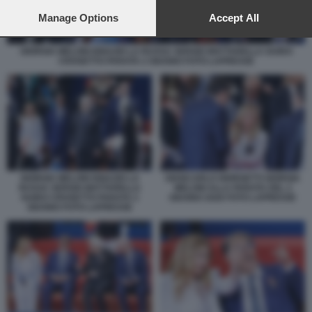
preferences will apply to this website only. You can change
your preferences or withdraw your consent at any time by
Manage Options
Accept All
returning to this site and clicking the
privacy policy
button at the
bottom of the webpage.
GIORGIA MELONI IGNAZIO LA RUSSA SERGIO MATTARELLA GUIDO
CROSETTO PARATA 2 GIUGNO FOTO LAPRESSE
GIORGIA MELONI IGNAZIO LA
GIANCARLO GIORGETTI GIORGIA
RUSSA SERGIO MATTARELLA
MELONI ALLA PARATA DEL 2
GUIDO CROSETTO PARATA 2
GIUGNO 2026 FOTO LAPRESSE
GIUGNO FOTO LAPRESSE