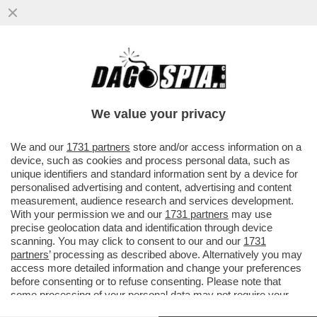
SALVINI È RIMASTO LO STESSO DEL 2013:
ALLORA, PER IL 2 GIUGNO,
SCRIVEVA'“NON C’È UN CAZZO ...
We value your privacy
VAI ALL'ARTICOLO
We and our
1731 partners
store and/or access information on a
device, such as cookies and process personal data, such as
unique identifiers and standard information sent by a device for
personalised advertising and content, advertising and content
measurement, audience research and services development.
With your permission we and our
1731 partners
may use
precise geolocation data and identification through device
scanning. You may click to consent to our and our
1731
partners
’ processing as described above. Alternatively you may
access more detailed information and change your preferences
before consenting or to refuse consenting. Please note that
some processing of your personal data may not require your
consent, but you have a right to object to such processing. Your