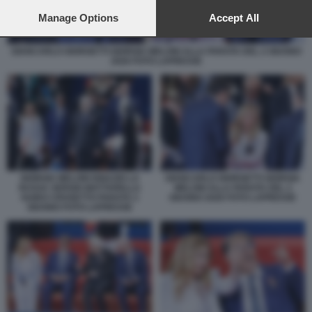
preferences will apply to this website only. You can change
your preferences or withdraw your consent at any time by
Manage Options
Accept All
returning to this site and clicking the
privacy policy
button at the
bottom of the webpage.
GIANCARLO GIORGETTI GIORGIA MELONI ALLA PARATA DEL 2 GIUGNO
2026 FOTO LAPRESSE
GIORGIA MELONI IGNAZIO LA
GIANCARLO GIORGETTI GIORGIA
RUSSA SERGIO MATTARELLA
MELONI ALLA PARATA DEL 2
GUIDO CROSETTO PARATA 2
GIUGNO 2026 FOTO LAPRESSE
GIUGNO FOTO LAPRESSE