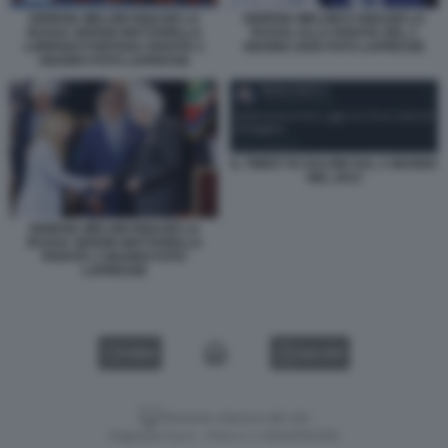
GIORGIA MELONI IGNAZIO LA
GIORGIA MELONI E IGNAZIO LA
RUSSA SERGIO MATTARELLA
RUSSA ALLA PARATA DEL 2
LORENZO FONTANA PARATA 2
GIUGNO 2026 FOTO LAPRESSE
GIUGNO FOTO LAPRESSE
IL TWEET DI SALVINI SUL 2 GIUGNO
NEL 2013
GIORGIA MELONI IGNAZIO LA
RUSSA SERGIO MATTARELLA
PARATA 2 GIUGNO FOTO
LAPRESSE
VIDEO
GALLERY
Versione classica del sito
Dagospia S.p.A. - P.iva e c.f. 06163551002