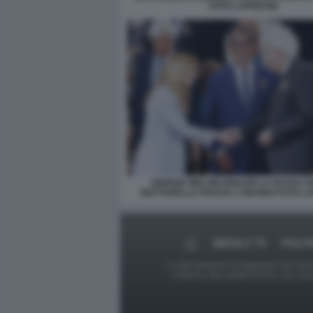
FOTO LAPRESSE
GIORGIA MELONI IGNAZIO LA RUSSA S
MATTARELLA PARATA 2 GIUGNO FOTO L
MEDIA E TV
POLIT
Le foto presenti su Dagospia.com sono s
contrario alla pubblicazione, non av