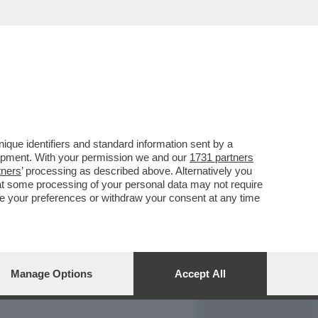
REPORT
DAGOARCHIVIO
que identifiers and standard information sent by a
lopment. With your permission we and our
1731 partners
tners
’ processing as described above. Alternatively you
at some processing of your personal data may not require
nge your preferences or withdraw your consent at any time
Manage Options
Accept All