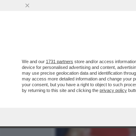
MEDIA E TV
POLITICA
We and our
1731 partners
store and/or access information
SALVINI È RIMASTO LO STE
device for personalised advertising and content, advert
GIUGNO, SCRIVEVA'“NON C
may use precise geolocation data and identification throu
may access more detailed information and change your pre
VAI ALL'ARTICOLO
your consent, but you have a right to object to such proc
by returning to this site and clicking the
privacy policy
butt