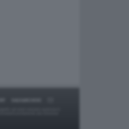
RT
DAGOARCHIVIO
ggetti o gli autori avessero qualcosa in
provvederà prontamente alla rimozione