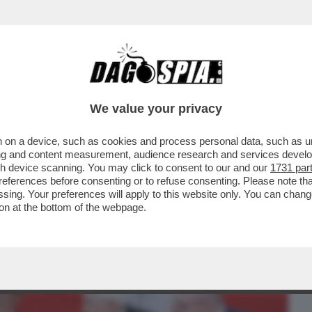
BUSINESS
CAFONAL
CRONACHE
SPORT
DAGO
We value your privacy
 on a device, such as cookies and process personal data, such as uni
SSO DEL 2013: ALLORA, PER IL 2
ising and content measurement, audience research and services deve
’È UN CAZZO ...
gh device scanning. You may click to consent to our and our
1731 par
ferences before consenting or to refuse consenting. Please note th
essing. Your preferences will apply to this website only. You can cha
on at the bottom of the webpage.