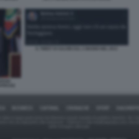
IL TWEET DI SALVINI SUL 2 GIUGNO NEL 2013
ERGIO
APRESSE
ICA
BUSINESS
CAFONAL
CRONACHE
SPORT
DAGOREPO
tate in larga parte prese da Internet,e quindi valutate di pubblico dominio. Se i so
ranno che da segnalarlo alla redazione - indirizzo e-mail rda@dagospia.com, che 
delle immagini utilizzate.