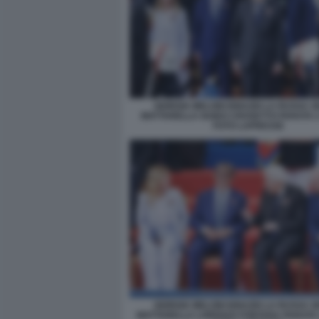
GIORGIA MELONI IGNAZIO LA RUSSA S
MATTARELLA GUIDO CROSETTO PARATA 
FOTO LAPRESSE
GIORGIA MELONI IGNAZIO LA RUSSA S
MATTARELLA LORENZO FONTANA PARATA 