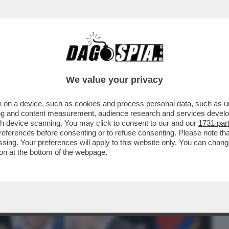
BUSINESS
CAFONAL
CRONACHE
SPORT
DAGO
We value your privacy
 on a device, such as cookies and process personal data, such as uni
SSO DEL 2013: ALLORA, PER IL 2
ising and content measurement, audience research and services deve
’È UN CAZZO ...
gh device scanning. You may click to consent to our and our
1731 par
ferences before consenting or to refuse consenting. Please note th
essing. Your preferences will apply to this website only. You can cha
on at the bottom of the webpage.