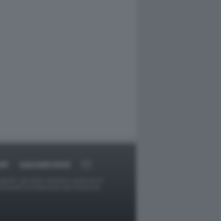
RT
DAGOARCHIVIO
ggetti o gli autori avessero qualcosa in
provvederà prontamente alla rimozione