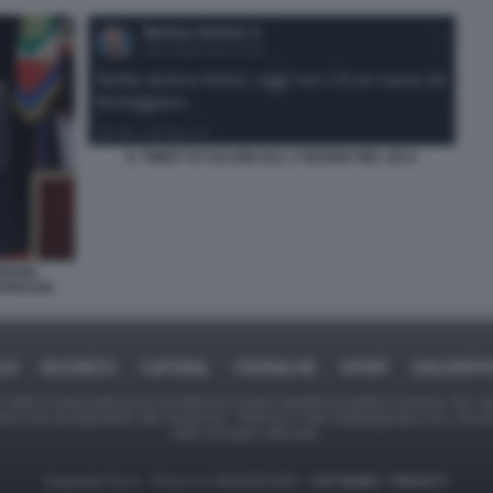
IL TWEET DI SALVINI SUL 2 GIUGNO NEL 2013
ERGIO
APRESSE
ICA
BUSINESS
CAFONAL
CRONACHE
SPORT
DAGOREPO
tate in larga parte prese da Internet,e quindi valutate di pubblico dominio. Se i so
ranno che da segnalarlo alla redazione - indirizzo e-mail rda@dagospia.com, che 
delle immagini utilizzate.
Dagospia S.p.A. - P.iva e c.f. 06163551002 -
CHI SIAMO
-
PRIVACY