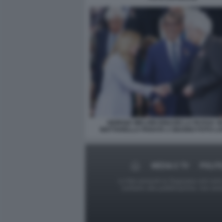
GIORGIA MELONI IGNAZIO LA RUSSA S
MATTARELLA PARATA 2 GIUGNO FOTO L
MEDIA E TV
POLIT
Le foto presenti su Dagospia.com sono s
contrario alla pubblicazione, non av