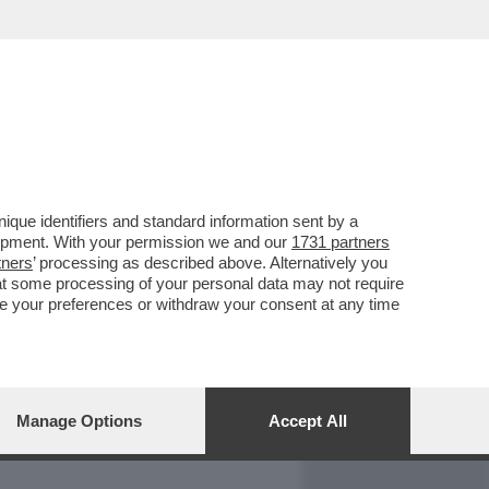
REPORT
DAGOARCHIVIO
que identifiers and standard information sent by a
lopment. With your permission we and our
1731 partners
tners
’ processing as described above. Alternatively you
at some processing of your personal data may not require
nge your preferences or withdraw your consent at any time
Manage Options
Accept All