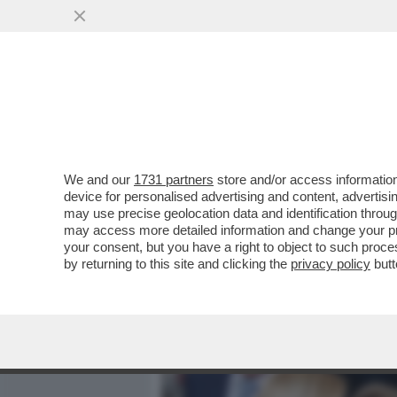
MEDIA E TV
POLITICA
We and our
1731 partners
store and/or access information
SALVINI È RIMASTO LO STE
device for personalised advertising and content, advert
GIUGNO, SCRIVEVA'“NON C
may use precise geolocation data and identification throu
may access more detailed information and change your pre
VAI ALL'ARTICOLO
your consent, but you have a right to object to such proc
by returning to this site and clicking the
privacy policy
butt