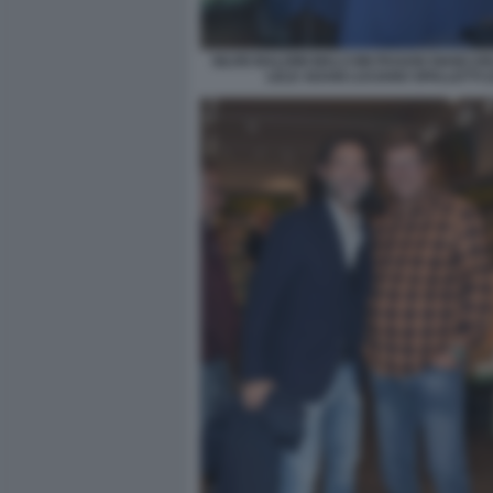
SILVIO BALDINI MALCOM PAGANI GIANCA
LELE ADANI LUCIANO SPALLETTI (