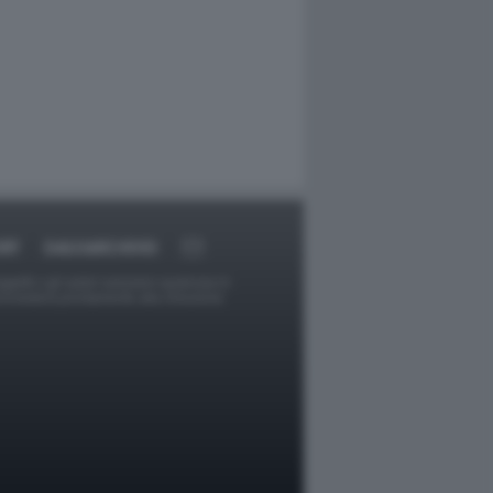
RT
DAGOARCHIVIO
ggetti o gli autori avessero qualcosa in
provvederà prontamente alla rimozione