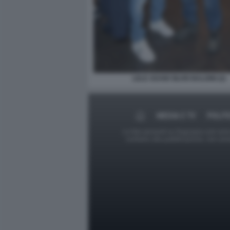
LELE ADANI SILVIO BALDINI (2)
MEDIA E TV
POLIT
Le foto presenti su Dagospia.com sono s
contrario alla pubblicazione, non av