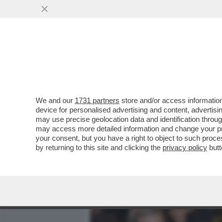
MEDIA E TV
POLITICA
We and our
1731 partners
store and/or access information
IL CT AD INTERIM BALDINI
device for personalised advertising and content, advert
E POI SI COMMUOVE PAR
may use precise geolocation data and identification throu
may access more detailed information and change your pre
VAI ALL'ARTICOLO
your consent, but you have a right to object to such proc
by returning to this site and clicking the
privacy policy
butt