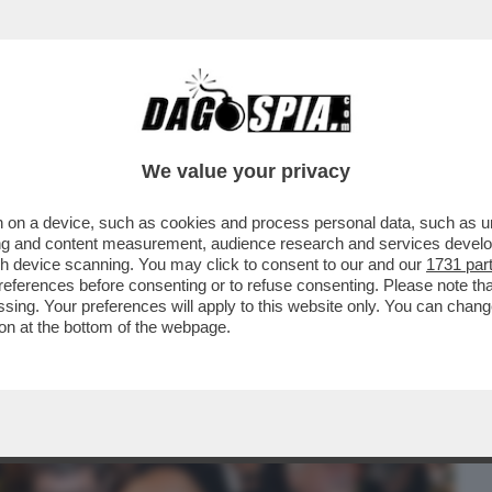
BUSINESS
CAFONAL
CRONACHE
SPORT
DAGO
We value your privacy
 on a device, such as cookies and process personal data, such as uni
: AI RAGAZZI HO CHIESTO DI DIVERTIRSI.
ising and content measurement, audience research and services deve
LANDO DEL CANE
gh device scanning. You may click to consent to our and our
1731 par
ferences before consenting or to refuse consenting. Please note th
essing. Your preferences will apply to this website only. You can cha
on at the bottom of the webpage.