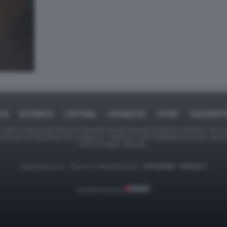
ICA
BUSINESS
CAFONAL
CRONACHE
SPORT
DAGOREPO
tate in larga parte prese da Internet,e quindi valutate di pubblico dominio. Se i so
ranno che da segnalarlo alla redazione - indirizzo e-mail rda@dagospia.com, che 
delle immagini utilizzate.
Dagospia S.p.A. - P.iva e c.f. 06163551002 -
CHI SIAMO
-
PRIVACY
Gestione tecnica