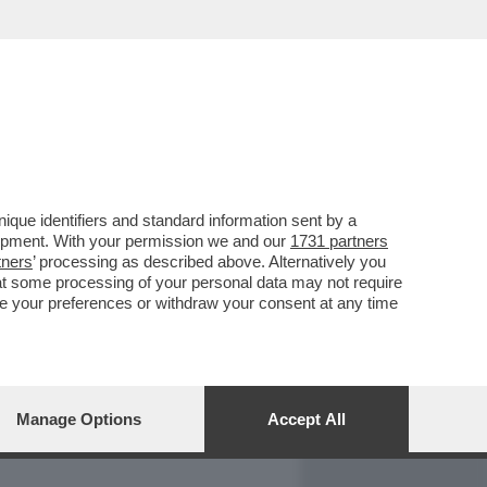
REPORT
DAGOARCHIVIO
que identifiers and standard information sent by a
lopment. With your permission we and our
1731 partners
tners
’ processing as described above. Alternatively you
at some processing of your personal data may not require
nge your preferences or withdraw your consent at any time
Manage Options
Accept All