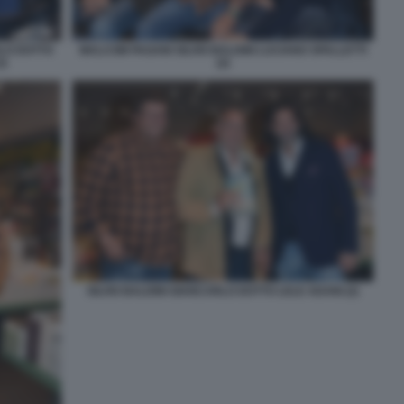
RLO DOTTO
MALCOM PAGANI SILVIO BALDINI LUCIANO SPALLETTI
3)
(2)
SILVIO BALDINI GIANCARLO DOTTO LELE ADANI (2)