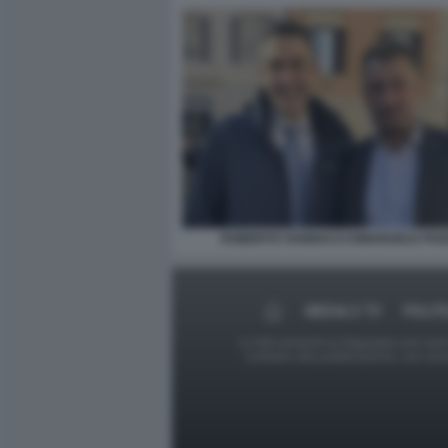
ROBERTO VANNACCI EMANUELE POZ
MEDIA E TV
POLIT
Le foto presenti su Dagospia.com sono s
contrario alla pubblicazione, non av