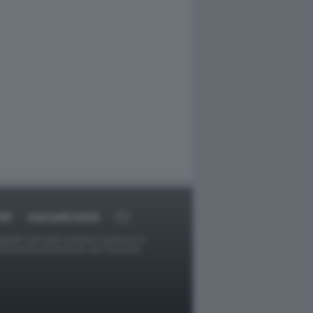
RT
DAGOARCHIVIO
ggetti o gli autori avessero qualcosa in
provvederà prontamente alla rimozione