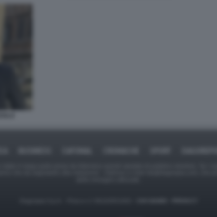
ZOLO
ICA
BUSINESS
CAFONAL
CRONACHE
SPORT
DAGOREPO
tate in larga parte prese da Internet,e quindi valutate di pubblico dominio. Se i so
ranno che da segnalarlo alla redazione - indirizzo e-mail rda@dagospia.com, che 
delle immagini utilizzate.
Dagospia S.p.A. - P.iva e c.f. 06163551002 -
CHI SIAMO
-
PRIVACY