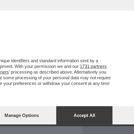
REPORT
DAGOARCHIVIO
que identifiers and standard information sent by a
lopment. With your permission we and our
1731 partners
tners
’ processing as described above. Alternatively you
at some processing of your personal data may not require
nge your preferences or withdraw your consent at any time
Manage Options
Accept All