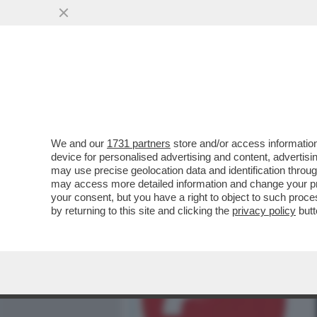
MEDIA E TV
POLITICA
We and our
1731 partners
store and/or access information
CRASH! EMANUELE POZZOL
device for personalised advertising and content, advert
È FINITO FUORI STRADA C
may use precise geolocation data and identification throu
may access more detailed information and change your pre
VAI ALL'ARTICOLO
your consent, but you have a right to object to such proc
by returning to this site and clicking the
privacy policy
butt