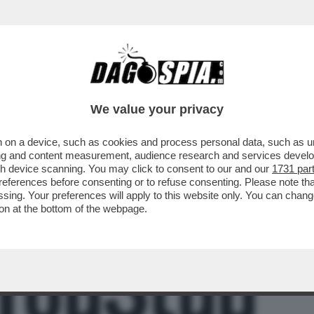
BUSINESS
CAFONAL
CRONACHE
SPORT
DAGO
We value your privacy
 on a device, such as cookies and process personal data, such as uni
O SI È MESSO ALLA GUIDA UBRIACO ED
ising and content measurement, audience research and services deve
ON LA SUA MACCHINA..
gh device scanning. You may click to consent to our and our
1731 par
ferences before consenting or to refuse consenting. Please note th
essing. Your preferences will apply to this website only. You can cha
on at the bottom of the webpage.