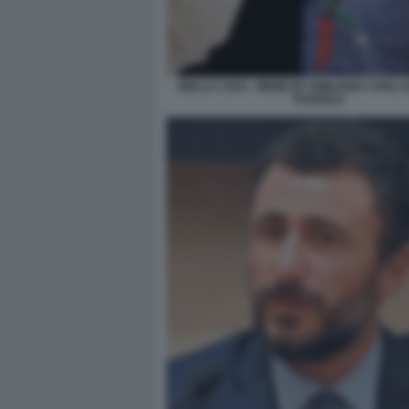
BIELLA CIAO - MEME BY EMILIANO CARLI
POZZOLO