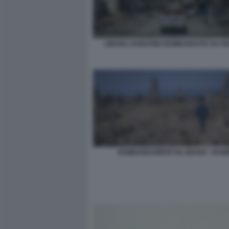
LIBANO, NABATIEH BOMBARDATA DA IS
BOMBARDAMENTI IN LIBANO - BAMB