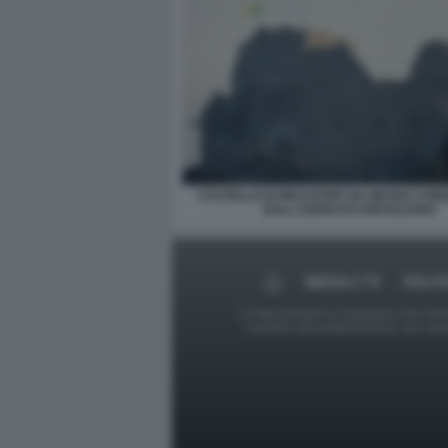
CASTELLO DI BEAUFORT IN LIBANO CON
DALL ESERCITO ISRAELIANO
MEDIA E TV
POLIT
Le foto presenti su Dagospia.com sono s
contrario alla pubblicazione, non av