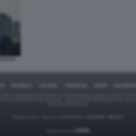
QUISTATO
ICA
BUSINESS
CAFONAL
CRONACHE
SPORT
DAGOREPO
tate in larga parte prese da Internet,e quindi valutate di pubblico dominio. Se i so
ranno che da segnalarlo alla redazione - indirizzo e-mail rda@dagospia.com, che 
delle immagini utilizzate.
Dagospia S.p.A. - P.iva e c.f. 06163551002 -
CHI SIAMO
-
PRIVACY
Gestione tecnica