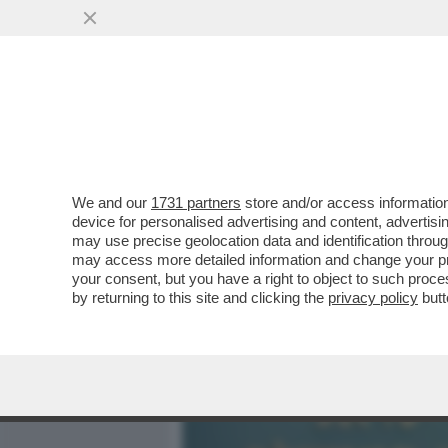
MEDIA E TV
POLITICA
We and our
1731 partners
store and/or access information
NETANYAHU COME ATTILA,
device for personalised advertising and content, advert
NIENTE - IL 30ENNE GHAL
may use precise geolocation data and identification throu
may access more detailed information and change your pre
VAI ALL'ARTICOLO
your consent, but you have a right to object to such proc
by returning to this site and clicking the
privacy policy
butt