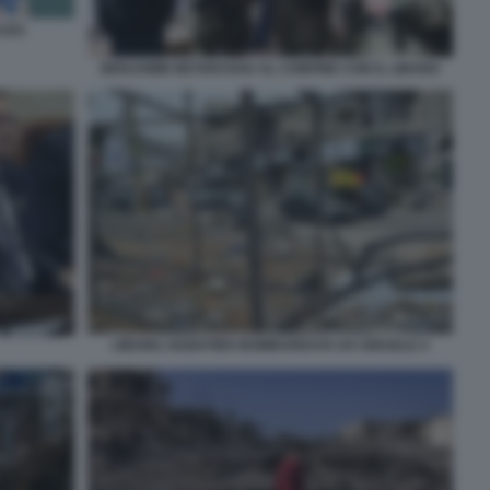
CES
BENJAMIN NETANYAHU AL CONFINE CON IL LIBANO
LIBANO, NABATIEH BOMBARDATA DA ISRAELE 4