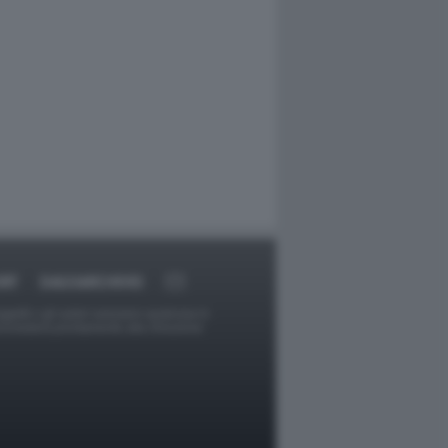
RT
DAGOARCHIVIO
ggetti o gli autori avessero qualcosa in
provvederà prontamente alla rimozione