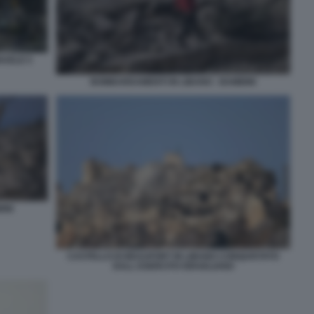
RAELE 5
BOMBARDAMENTI IN LIBANO - BAMBINI
INI
CASTELLO DI BEAUFORT IN LIBANO CONQUISTATO
DALL ESERCITO ISRAELIANO