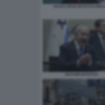
ISRAELE LIBANO NETANYAHU MENA
BENJAMIN NETANYAHU