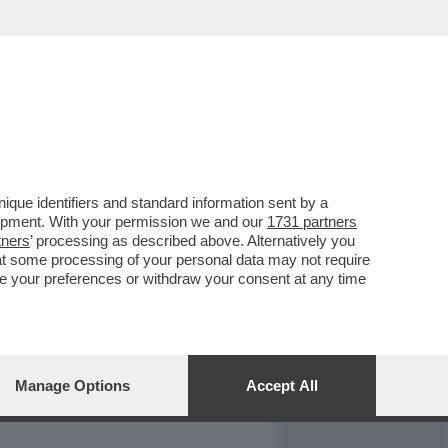
REPORT
DAGOARCHIVIO
que identifiers and standard information sent by a
lopment. With your permission we and our
1731 partners
tners
’ processing as described above. Alternatively you
at some processing of your personal data may not require
nge your preferences or withdraw your consent at any time
Manage Options
Accept All