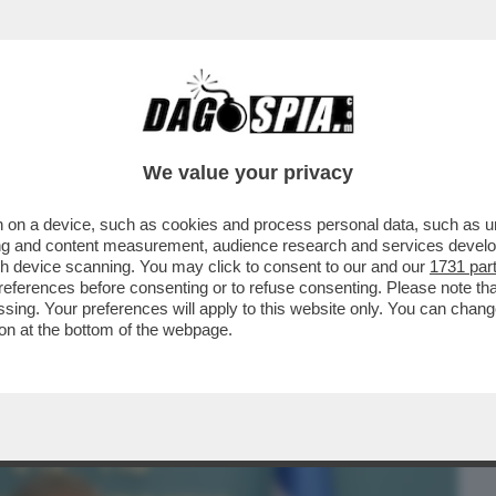
BUSINESS
CAFONAL
CRONACHE
SPORT
DAGO
We value your privacy
 on a device, such as cookies and process personal data, such as uni
 DOVE PASSA LUI NON CRESCE PIÙ
ising and content measurement, audience research and services deve
EB JABER, VOLONTARIO...
gh device scanning. You may click to consent to our and our
1731 par
ferences before consenting or to refuse consenting. Please note th
essing. Your preferences will apply to this website only. You can cha
on at the bottom of the webpage.