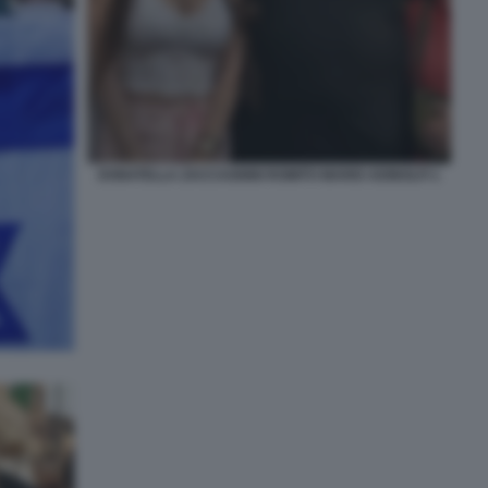
DONATELLA ZACCAGNINI ROMITO MARIO ADINOLFI 1