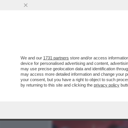
MEDIA E TV
POLITICA
We and our
1731 partners
store and/or access information
SI SO’ BEVUTI MARIO ADI
device for personalised advertising and content, advert
POPOLO DELLA FAMIGLIA 
may use precise geolocation data and identification throu
may access more detailed information and change your pre
VAI ALL'ARTICOLO
your consent, but you have a right to object to such proc
by returning to this site and clicking the
privacy policy
butt