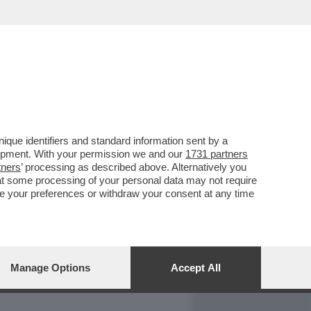
REPORT
DAGOARCHIVIO
que identifiers and standard information sent by a
lopment. With your permission we and our
1731 partners
tners
’ processing as described above. Alternatively you
at some processing of your personal data may not require
nge your preferences or withdraw your consent at any time
Manage Options
Accept All