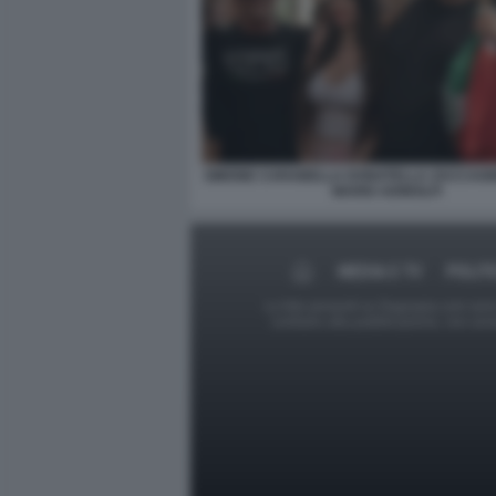
SIMONE CARABELLA DONATELLA ZACCAGNI
MARIO ADINOLFI
MEDIA E TV
POLIT
Le foto presenti su Dagospia.com sono s
contrario alla pubblicazione, non av