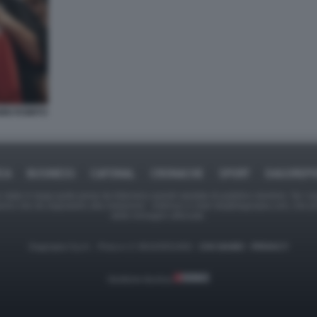
NI ROMITO
ICA
BUSINESS
CAFONAL
CRONACHE
SPORT
DAGOREPO
tate in larga parte prese da Internet,e quindi valutate di pubblico dominio. Se i so
ranno che da segnalarlo alla redazione - indirizzo e-mail rda@dagospia.com, che 
delle immagini utilizzate.
Dagospia S.p.A. - P.iva e c.f. 06163551002 -
CHI SIAMO
-
PRIVACY
Gestione tecnica