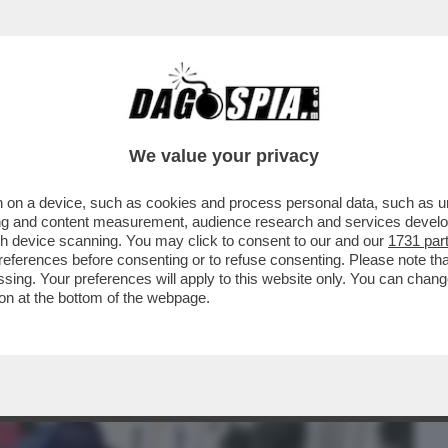
BUSINESS
CAFONAL
CRONACHE
SPORT
DAGO
We value your privacy
 on a device, such as cookies and process personal data, such as uni
NOLFI – IL GIORNALISTA LEADER DEL
ising and content measurement, audience research and services deve
E’ STATO ARRESTATO A
gh device scanning. You may click to consent to our and our
1731 par
ferences before consenting or to refuse consenting. Please note th
essing. Your preferences will apply to this website only. You can cha
on at the bottom of the webpage.