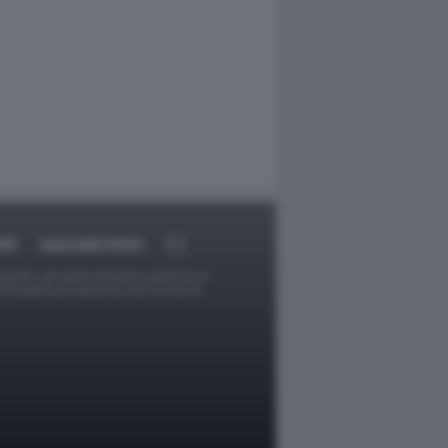
RT
DAGOARCHIVIO
ggetti o gli autori avessero qualcosa in
provvederà prontamente alla rimozione