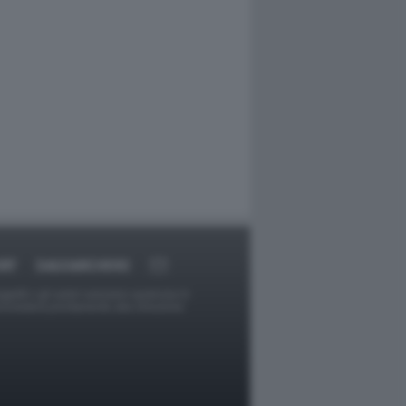
RT
DAGOARCHIVIO
ggetti o gli autori avessero qualcosa in
provvederà prontamente alla rimozione