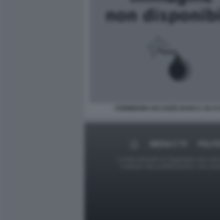
FORMIGONI VACANZE BARCA OLY
MEDIA E TV
POLIT
Le foto presenti su Dagospia.com sono s
contrario alla pubblicazione, non av