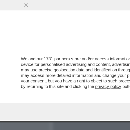
MEDIA E TV
POLITICA
We and our
1731 partners
store and/or access information
NESSUNO È DACCÒ-RDO - 
device for personalised advertising and content, advert
DALLE TESTIMONIANZE DEG
may use precise geolocation data and identification throu
may access more detailed information and change your pre
VAI ALL'ARTICOLO
your consent, but you have a right to object to such proc
by returning to this site and clicking the
privacy policy
butt