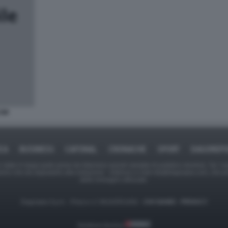
COM
ICA
BUSINESS
CAFONAL
CRONACHE
SPORT
DAGOREPO
tate in larga parte prese da Internet,e quindi valutate di pubblico dominio. Se i so
ranno che da segnalarlo alla redazione - indirizzo e-mail rda@dagospia.com, che 
delle immagini utilizzate.
Dagospia S.p.A. - P.iva e c.f. 06163551002 -
CHI SIAMO
-
PRIVACY
Gestione tecnica