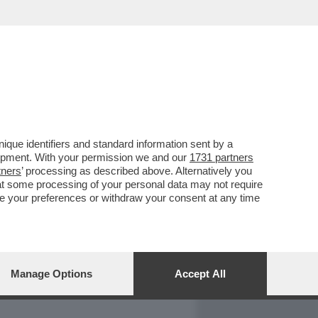
REPORT
DAGOARCHIVIO
que identifiers and standard information sent by a
lopment. With your permission we and our
1731 partners
tners
’ processing as described above. Alternatively you
at some processing of your personal data may not require
nge your preferences or withdraw your consent at any time
Manage Options
Accept All