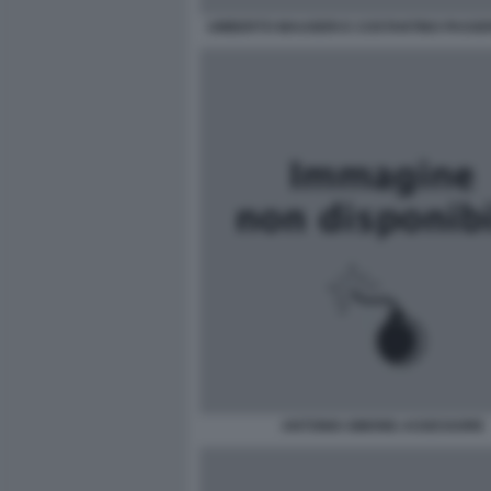
UMBERTO MAUGERI E COSTANTINO PASSE
ANTONIO-SIMONE-ASSESSORE