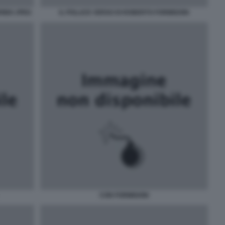
RINO JPEG
IL POLLICE VERSO DI ROBERTO FORMIGONI
CON FORMIGONI