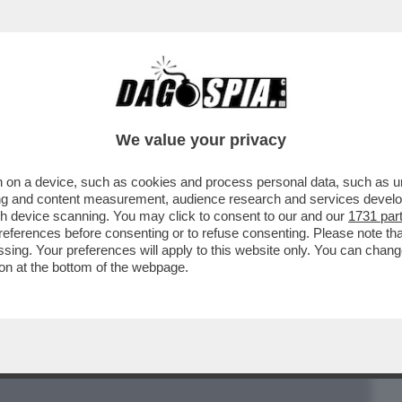
BUSINESS
CAFONAL
CRONACHE
SPORT
DAGO
We value your privacy
 on a device, such as cookies and process personal data, such as uni
IL FACCENDIERE MESSO ALLE STRETTE
ising and content measurement, audience research and services deve
LI ALTRI IMPUTATI
gh device scanning. You may click to consent to our and our
1731 par
ferences before consenting or to refuse consenting. Please note th
essing. Your preferences will apply to this website only. You can cha
on at the bottom of the webpage.