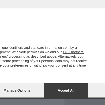
REPORT
DAGOARCHIVIO
que identifiers and standard information sent by a
lopment. With your permission we and our
1731 partners
tners
’ processing as described above. Alternatively you
at some processing of your personal data may not require
nge your preferences or withdraw your consent at any time
Manage Options
Accept All