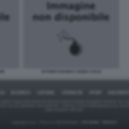
RBI
VITTORIO SGARBI E SABINA COLLE
ICA
BUSINESS
CAFONAL
CRONACHE
SPORT
DAGOREPO
tate in larga parte prese da Internet,e quindi valutate di pubblico dominio. Se i so
ranno che da segnalarlo alla redazione - indirizzo e-mail rda@dagospia.com, che 
delle immagini utilizzate.
Dagospia S.p.A. - P.iva e c.f. 06163551002 -
CHI SIAMO
-
PRIVACY