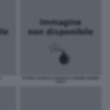
E
VITTORIO SGARBI ELA FIDANZATA VERGINE SABRINA
COLLE