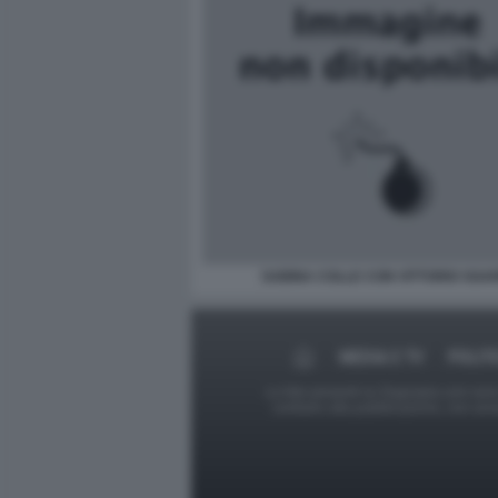
SABINA COLLE CON VITTORIO SGA
MEDIA E TV
POLIT
Le foto presenti su Dagospia.com sono s
contrario alla pubblicazione, non av