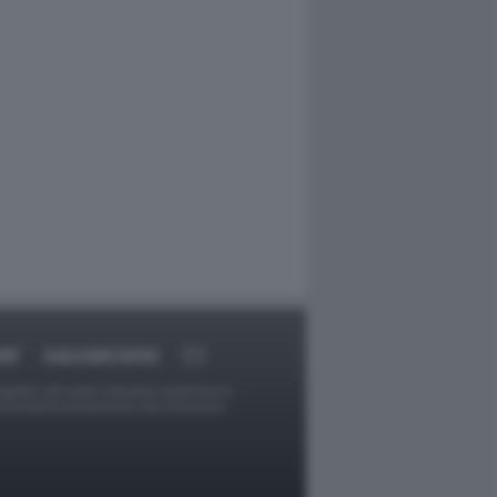
RT
DAGOARCHIVIO
ggetti o gli autori avessero qualcosa in
provvederà prontamente alla rimozione