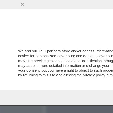
MEDIA E TV
POLITICA
We and our
1731 partners
store and/or access information
ARRIVANO LE TRUPPE MAM
device for personalised advertising and content, advert
SGARBONE - SABINA COLL
may use precise geolocation data and identification throu
may access more detailed information and change your pre
VAI ALL'ARTICOLO
your consent, but you have a right to object to such proc
by returning to this site and clicking the
privacy policy
butt