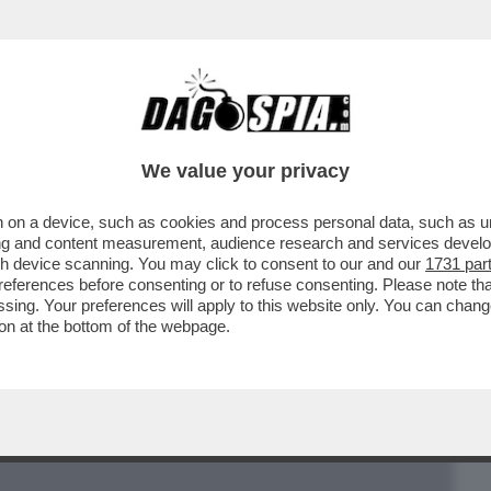
BUSINESS
CAFONAL
CRONACHE
SPORT
DAGO
We value your privacy
 on a device, such as cookies and process personal data, such as uni
MELLATE A DIFESA DEL VECCHIO
ising and content measurement, audience research and services deve
E, PSEUDO-FIDANZATA DI SGARBI
gh device scanning. You may click to consent to our and our
1731 par
ferences before consenting or to refuse consenting. Please note th
essing. Your preferences will apply to this website only. You can cha
on at the bottom of the webpage.