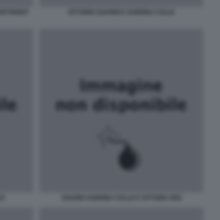
COPYRIGHT
VITTORIO SGARBI E SABRINA COLLE
LE
SGARBI SABRINA COLLE E VITTORIA RISI