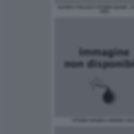
OLIVIERO TOSCANI E VITTORIO SGARBI - 
PIZZI
VITTORIO SGARBI E SABRINA COL