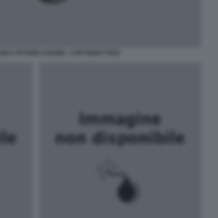
NI E VITTORIO SGARBI - COPYRIGHT PIZZI