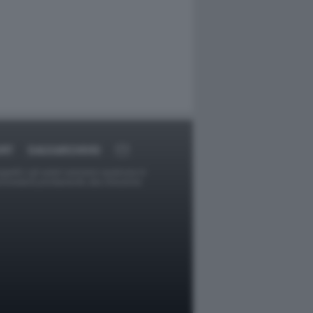
ORT
DAGOARCHIVIO
ggetti o gli autori avessero qualcosa in
provvederà prontamente alla rimozione