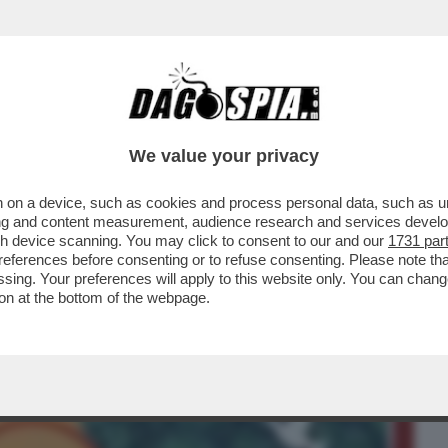
BUSINESS
CAFONAL
CRONACHE
SPORT
DAGO
We value your privacy
 on a device, such as cookies and process personal data, such as uni
E FA PAURA - NESSUN PAPA NELLA
ising and content measurement, audience research and services deve
EVA “OSATO” CHIAMARSI FRANCESCO
gh device scanning. You may click to consent to our and our
1731 par
ferences before consenting or to refuse consenting. Please note th
essing. Your preferences will apply to this website only. You can cha
on at the bottom of the webpage.