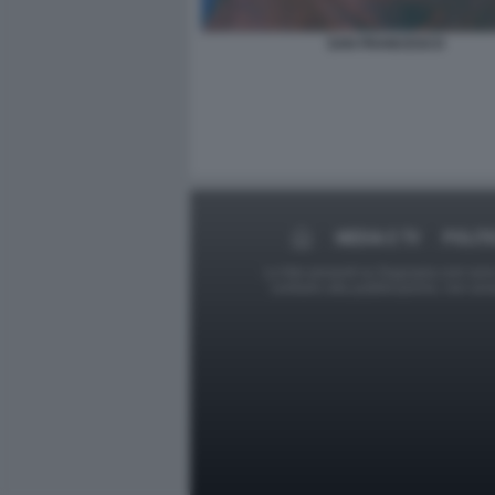
SAN FRANCESCO
MEDIA E TV
POLITI
Le foto presenti su Dagospia.com sono s
contrario alla pubblicazione, non av