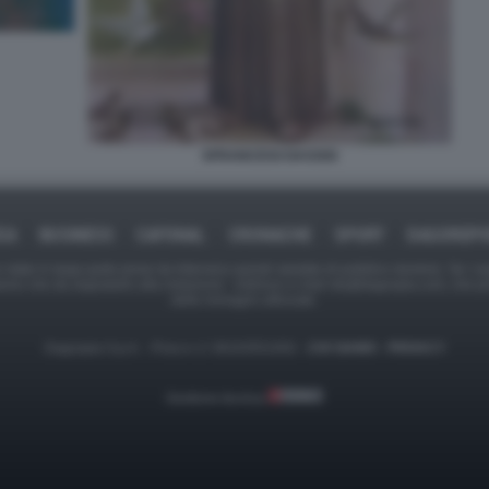
SFRANCESCOASSISI
CA
BUSINESS
CAFONAL
CRONACHE
SPORT
DAGOREP
tate in larga parte prese da Internet,e quindi valutate di pubblico dominio. Se i so
ranno che da segnalarlo alla redazione - indirizzo e-mail rda@dagospia.com, che 
delle immagini utilizzate.
Dagospia S.p.A. - P.iva e c.f. 06163551002 -
CHI SIAMO
-
PRIVACY
Gestione tecnica