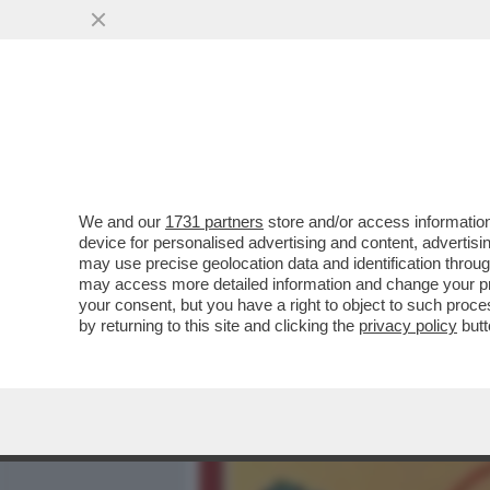
MEDIA E TV
POLITICA
We and our
1731 partners
store and/or access information
FRANCESCO, IL SANTO CH
device for personalised advertising and content, advert
STORIA DELLA CHIESA AV
may use precise geolocation data and identification throu
may access more detailed information and change your pre
VAI ALL'ARTICOLO
your consent, but you have a right to object to such proc
by returning to this site and clicking the
privacy policy
butt