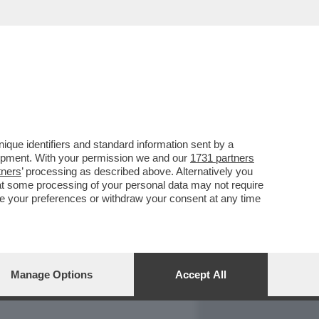
REPORT
DAGOARCHIVIO
que identifiers and standard information sent by a
lopment. With your permission we and our
1731 partners
tners
’ processing as described above. Alternatively you
at some processing of your personal data may not require
nge your preferences or withdraw your consent at any time
Manage Options
Accept All