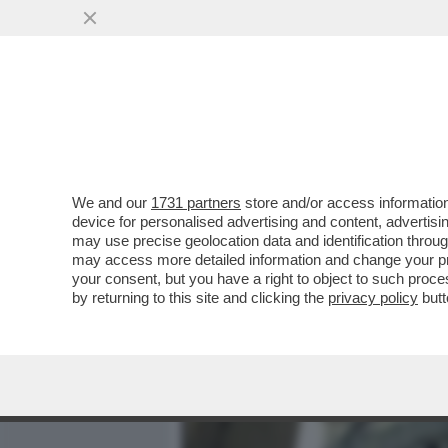
MEDIA E TV
POLITICA
We and our
1731 partners
store and/or access information
WHAT’S IOR NAME? ANCH
device for personalised advertising and content, advert
“SCANDALOSA” ALLA BANC
may use precise geolocation data and identification throu
may access more detailed information and change your pre
VAI ALL'ARTICOLO
your consent, but you have a right to object to such proc
by returning to this site and clicking the
privacy policy
butt