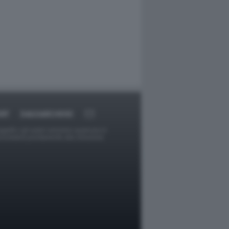
RT
DAGOARCHIVIO
ggetti o gli autori avessero qualcosa in
provvederà prontamente alla rimozione