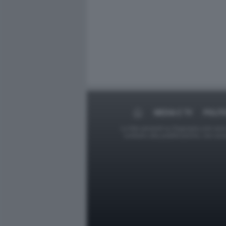
MEDIA E TV
POLIT
Le foto presenti su Dagospia.com sono s
contrario alla pubblicazione, non av