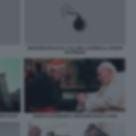
GIOVANNI PAOLO II E L\'ALLORA CARDINALE JOSEPH
RATZINGER
 NICCOLOV
JOSEPH RATZINGER E GIOVANNI PAOLO II JPEG