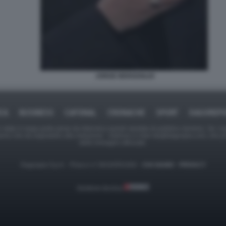
JORGE BERGOGLIO
ICA
BUSINESS
CAFONAL
CRONACHE
SPORT
DAGOREPO
tate in larga parte prese da Internet,e quindi valutate di pubblico dominio. Se i so
ranno che da segnalarlo alla redazione - indirizzo e-mail rda@dagospia.com, che 
delle immagini utilizzate.
Dagospia S.p.A. - P.iva e c.f. 06163551002 -
CHI SIAMO
-
PRIVACY
Gestione tecnica