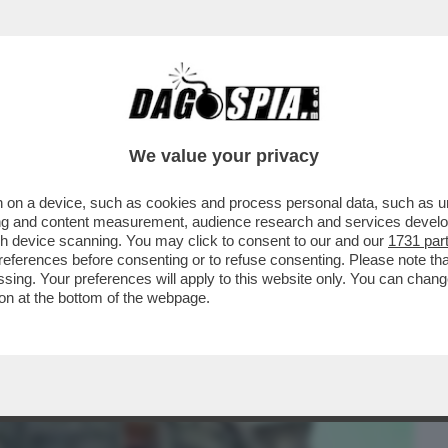
BUSINESS
CAFONAL
CRONACHE
SPORT
DAGO
We value your privacy
 on a device, such as cookies and process personal data, such as uni
E BERGOGLIO SBAGLIA: QUELLA NOMINA
ising and content measurement, audience research and services deve
A DI DIO
gh device scanning. You may click to consent to our and our
1731 par
ferences before consenting or to refuse consenting. Please note th
essing. Your preferences will apply to this website only. You can cha
on at the bottom of the webpage.