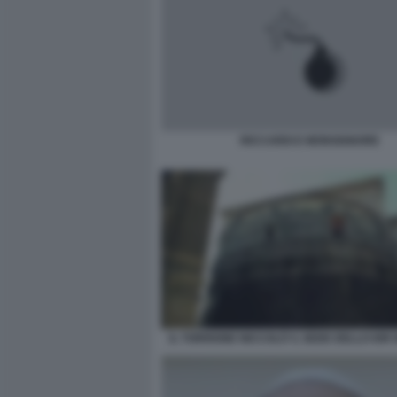
RICCARDI E MONSIGNORE
IL TORRIONE NICCOLÒ V, SEDE DELLO IOR