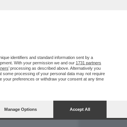
REPORT
DAGOARCHIVIO
que identifiers and standard information sent by a
lopment. With your permission we and our
1731 partners
tners
’ processing as described above. Alternatively you
at some processing of your personal data may not require
nge your preferences or withdraw your consent at any time
Manage Options
Accept All