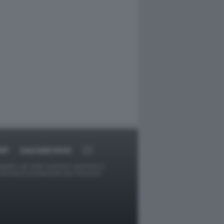
RT
DAGOARCHIVIO
ggetti o gli autori avessero qualcosa in
provvederà prontamente alla rimozione