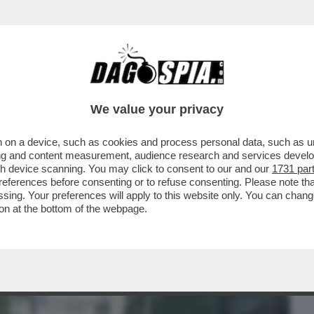
BUSINESS
CAFONAL
CRONACHE
SPORT
DAGO
We value your privacy
 on a device, such as cookies and process personal data, such as uni
SCALPH - L’ATEO EU-GENIO SCALFARI
ising and content measurement, audience research and services deve
ALLE MASSE E GLI CHIEDE
gh device scanning. You may click to consent to our and our
1731 par
ferences before consenting or to refuse consenting. Please note th
essing. Your preferences will apply to this website only. You can cha
on at the bottom of the webpage.