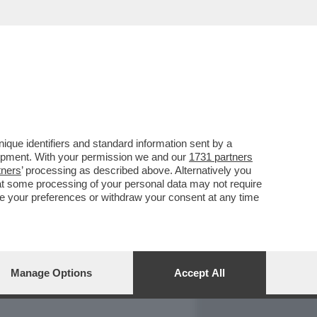
REPORT
DAGOARCHIVIO
que identifiers and standard information sent by a
lopment. With your permission we and our
1731 partners
tners
’ processing as described above. Alternatively you
at some processing of your personal data may not require
nge your preferences or withdraw your consent at any time
Manage Options
Accept All