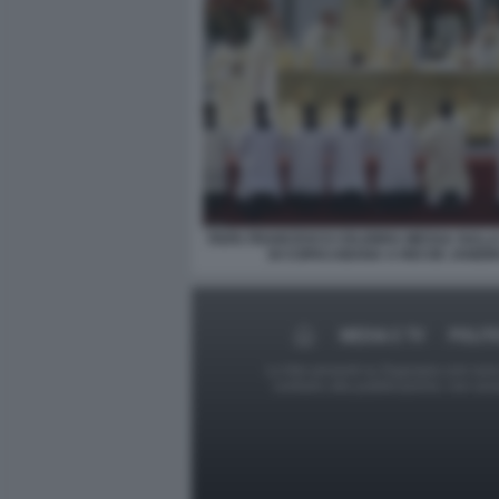
PAPA FRANCESCO CELEBRA MESSA SULLA
DI COPACABANA A RIO DE JANEI
MEDIA E TV
POLIT
Le foto presenti su Dagospia.com sono s
contrario alla pubblicazione, non av