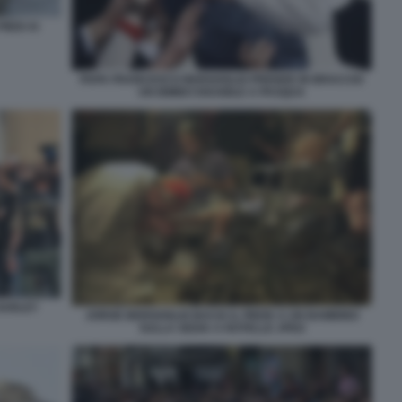
IEDI AI
PAPA FRANCESCO BERGOGLIO PRENDE IN BRACCIO
UN BIMBO DISABILE A PASQUA
 HARLEY
JORGE BERGOGLIO BACIA IL PIEDE A UN BAMBINO
SULLA SEDIA A ROTELLE JPEG