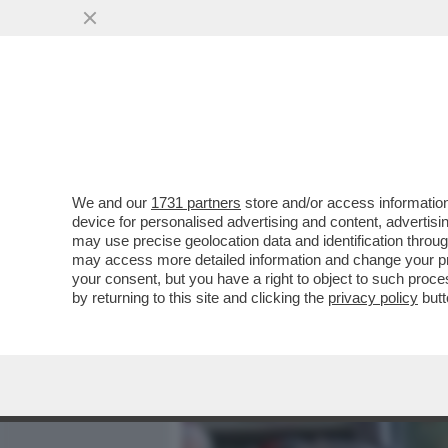
MEDIA E TV
POLITICA
We and our
1731 partners
store and/or access information
IL CATECHISMO DI PADRE 
device for personalised advertising and content, advert
SPIEGA PAPA FRANCESCO 
may use precise geolocation data and identification throu
L’ASSOLUZIONE
may access more detailed information and change your pre
your consent, but you have a right to object to such proc
VAI ALL'ARTICOLO
by returning to this site and clicking the
privacy policy
butt