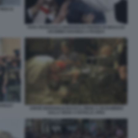
IEDI AI
PAPA FRANCESCO BERGOGLIO PRENDE IN BRACCIO
UN BIMBO DISABILE A PASQUA
 HARLEY
JORGE BERGOGLIO BACIA IL PIEDE A UN BAMBINO
SULLA SEDIA A ROTELLE JPEG