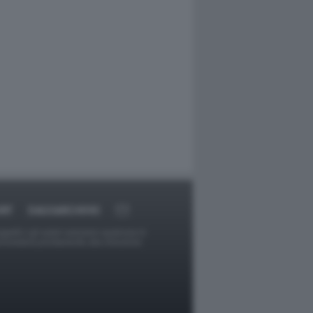
RT
DAGOARCHIVIO
ggetti o gli autori avessero qualcosa in
provvederà prontamente alla rimozione