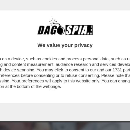
BUSINESS
CAFONAL
CRONACHE
SPORT
DAGO
We value your privacy
 on a device, such as cookies and process personal data, such as uni
SCALPH - L’ATEO EU-GENIO SCALFARI
ising and content measurement, audience research and services deve
ALLE MASSE E GLI CHIEDE
gh device scanning. You may click to consent to our and our
1731 par
ferences before consenting or to refuse consenting. Please note th
essing. Your preferences will apply to this website only. You can cha
on at the bottom of the webpage.