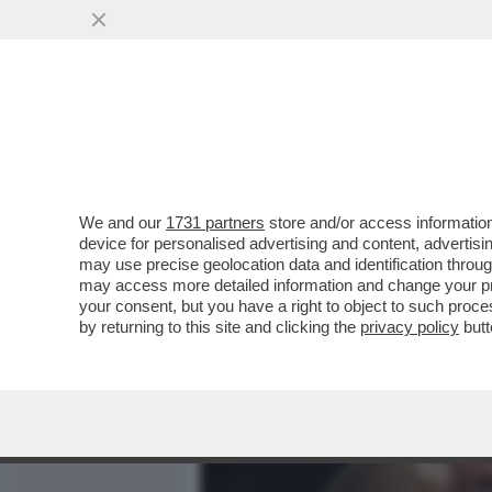
MEDIA E TV
POLITICA
We and our
1731 partners
store and/or access information
IL CATECHISMO DI PADRE 
device for personalised advertising and content, advert
SPIEGA PAPA FRANCESCO 
may use precise geolocation data and identification throu
L’ASSOLUZIONE
may access more detailed information and change your pre
your consent, but you have a right to object to such proc
VAI ALL'ARTICOLO
by returning to this site and clicking the
privacy policy
butt