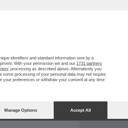
REPORT
DAGOARCHIVIO
que identifiers and standard information sent by a
lopment. With your permission we and our
1731 partners
tners
’ processing as described above. Alternatively you
at some processing of your personal data may not require
nge your preferences or withdraw your consent at any time
Manage Options
Accept All