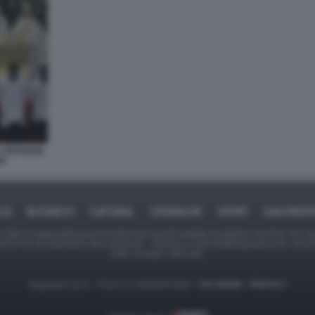
 SPIAGGIA
RO
ICA
BUSINESS
CAFONAL
CRONACHE
SPORT
DAGOREPO
tate in larga parte prese da Internet,e quindi valutate di pubblico dominio. Se i so
ranno che da segnalarlo alla redazione - indirizzo e-mail rda@dagospia.com, che 
delle immagini utilizzate.
Dagospia S.p.A. - P.iva e c.f. 06163551002 -
CHI SIAMO
-
PRIVACY