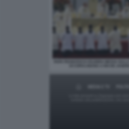
PAPA FRANCESCO CELEBRA MESSA SULLA
DI COPACABANA A RIO DE JANEI
MEDIA E TV
POLIT
Le foto presenti su Dagospia.com sono s
contrario alla pubblicazione, non av