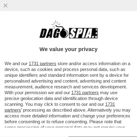
L’ULTIMO SELFIE - UNA RAGAZZA PRIMA DI
SCIVOLARE DA UN PONTE, UNA PRIMA DI
SCHIANTARSI CONTRO UN CAM
We value your privacy
VAI ALL'ARTICOLO
We and our
1731 partners
store and/or access information on a
device, such as cookies and process personal data, such as
unique identifiers and standard information sent by a device for
personalised advertising and content, advertising and content
measurement, audience research and services development.
With your permission we and our
1731 partners
may use
precise geolocation data and identification through device
scanning. You may click to consent to our and our
1731
partners
’ processing as described above. Alternatively you may
access more detailed information and change your preferences
before consenting or to refuse consenting. Please note that
some processing of your personal data may not require your
consent, but you have a right to object to such processing. Your