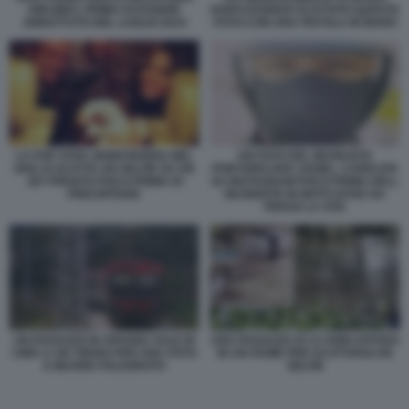
AIRLINES, PRIMA DI ESSERE
DOPO ESSERSI SCATTATO QUESTA
ABBATTUTO NEL LUGLIO 2014
FOTO CON UNA PISTOLA IN MANO
LA POP STAR JENNI RIVERA NEL
UN FOTO DEL MUSICISTA
2002 SI SCATTA UN SELFIE SU UN
PORTORICANO JADIEL, CARICATA
JET PRIVATO POCO PRIMA DI
SU INSTAGRAM POCO PRIMA DELL
PRECIPITARE
INCIDENTE IN MOTO DOVE HA
PERSO LA VITA
UN RAGAZZO IN SPAGNA SALE IN
UNA RAGAZZA DI 13 ANNI AFFOGA
CIMA A UN TRENO PER UNA FOTO
IN UN FIUME PER SCATTARSI UN
E MUORE FOLGORATO
SELFIE