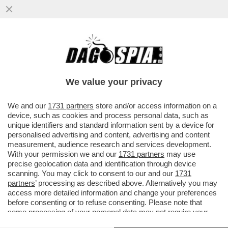
VIDEO! ALLA BIENNALE I RUSSI SE LA
BALLANO, ALLA FACCIA DELLE
POLEMICHE. UN DJ SET TECHNO AL...
We value your privacy
VAI ALL'ARTICOLO
We and our
1731 partners
store and/or access information on a
device, such as cookies and process personal data, such as
unique identifiers and standard information sent by a device for
personalised advertising and content, advertising and content
measurement, audience research and services development.
With your permission we and our
1731 partners
may use
precise geolocation data and identification through device
scanning. You may click to consent to our and our
1731
partners
’ processing as described above. Alternatively you may
access more detailed information and change your preferences
before consenting or to refuse consenting. Please note that
some processing of your personal data may not require your
consent, but you have a right to object to such processing. Your