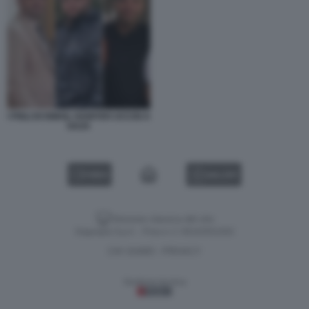
I FIGLI DI ISMAIL HANIYEH UCCISI A
GAZA
VIDEO
GALLERY
Versione classica del sito
Dagospia S.p.A. - P.iva e c.f. 06163551002
CHI SIAMO
PRIVACY
-
Gestione tecnica