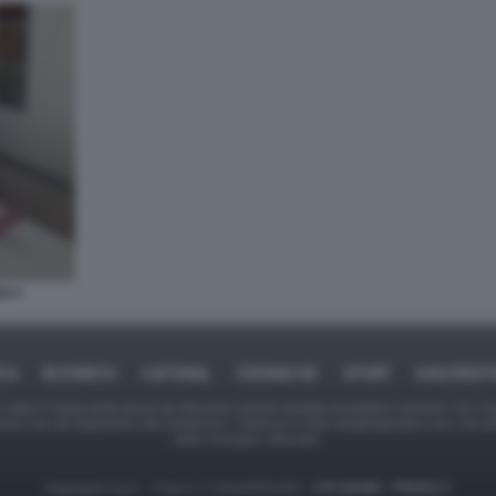
I 3
ICA
BUSINESS
CAFONAL
CRONACHE
SPORT
DAGOREPO
tate in larga parte prese da Internet,e quindi valutate di pubblico dominio. Se i so
ranno che da segnalarlo alla redazione - indirizzo e-mail rda@dagospia.com, che 
delle immagini utilizzate.
Dagospia S.p.A. - P.iva e c.f. 06163551002 -
CHI SIAMO
-
PRIVACY