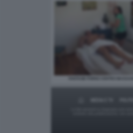
FANTASIE PORNO CENTRO MASSAGG
MEDIA E TV
POLIT
Le foto presenti su Dagospia.com sono s
contrario alla pubblicazione, non av