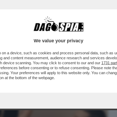
BUSINESS
CAFONAL
CRONACHE
SPORT
DAGO
We value your privacy
 on a device, such as cookies and process personal data, such as uni
NATA - IN SVIZZERA, UNA
ising and content measurement, audience research and services deve
TA CONDANNATA PERCHÉ, DURANTE..
gh device scanning. You may click to consent to our and our
1731 par
ferences before consenting or to refuse consenting. Please note th
essing. Your preferences will apply to this website only. You can cha
on at the bottom of the webpage.