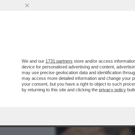
MEDIA E TV
POLITICA
We and our
1731 partners
store and/or access information
SODDISFATTO O... CONDAN
device for personalised advertising and content, advert
"MASSAGGIATRICE" È STA
may use precise geolocation data and identification throu
may access more detailed information and change your pre
VAI ALL'ARTICOLO
your consent, but you have a right to object to such proc
by returning to this site and clicking the
privacy policy
butt