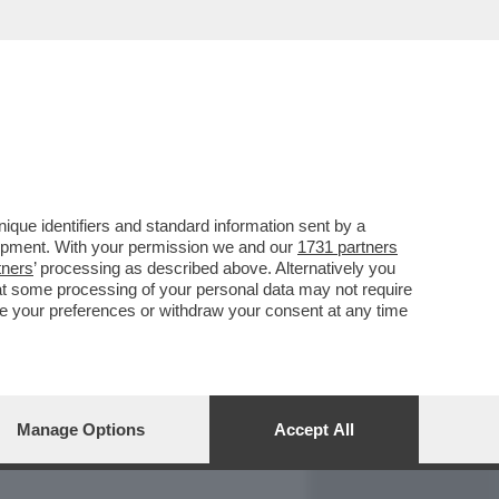
REPORT
DAGOARCHIVIO
que identifiers and standard information sent by a
lopment. With your permission we and our
1731 partners
tners
’ processing as described above. Alternatively you
at some processing of your personal data may not require
nge your preferences or withdraw your consent at any time
Manage Options
Accept All