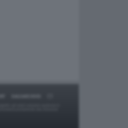
RT
DAGOARCHIVIO
ggetti o gli autori avessero qualcosa in
provvederà prontamente alla rimozione