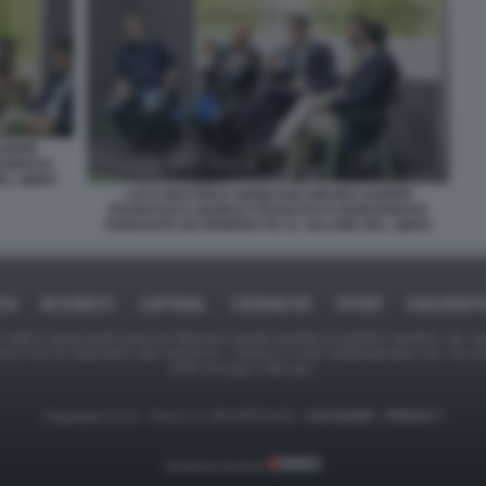
UERRI
RGONOVO
EL LIBRO
LUCA BEATRICE GIORDANO BRUNO GUERRI
FRANCESCO GIUBILEI FRANCESCO BORGONOVO
FERRANTE DE BENEDICTIS AL SALONE DEL LIBRO
ICA
BUSINESS
CAFONAL
CRONACHE
SPORT
DAGOREPO
tate in larga parte prese da Internet,e quindi valutate di pubblico dominio. Se i so
ranno che da segnalarlo alla redazione - indirizzo e-mail rda@dagospia.com, che 
delle immagini utilizzate.
Dagospia S.p.A. - P.iva e c.f. 06163551002 -
CHI SIAMO
-
PRIVACY
Gestione tecnica