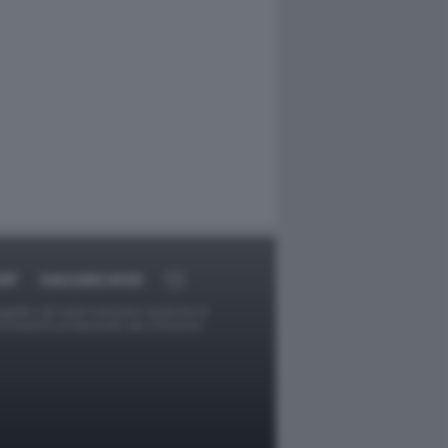
RT
DAGOARCHIVIO
ggetti o gli autori avessero qualcosa in
provvederà prontamente alla rimozione