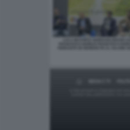
LUCA BEATRICE GIORDANO BRUNO G
FRANCESCO GIUBILEI FRANCESCO BO
FERRANTE DE BENEDICTIS AL SALONE D
MEDIA E TV
POLIT
Le foto presenti su Dagospia.com sono s
contrario alla pubblicazione, non av