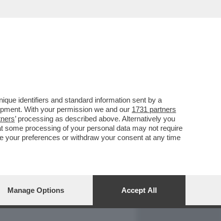
REPORT
DAGOARCHIVIO
que identifiers and standard information sent by a
lopment. With your permission we and our
1731 partners
tners
’ processing as described above. Alternatively you
at some processing of your personal data may not require
nge your preferences or withdraw your consent at any time
Manage Options
Accept All