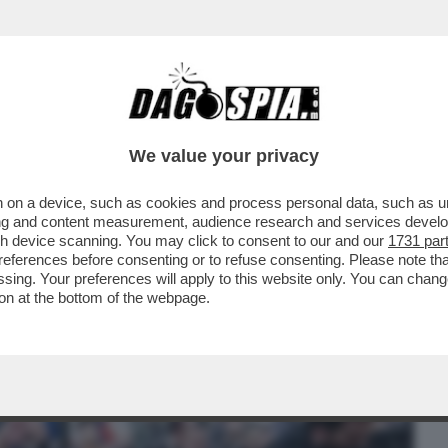
BUSINESS
CAFONAL
CRONACHE
SPORT
DAGO
We value your privacy
 on a device, such as cookies and process personal data, such as uni
STRA AL SALONE DEL LIBRO: ‘MURGIA
ising and content measurement, audience research and services deve
‘ZEROCALCARE CRETINO’
gh device scanning. You may click to consent to our and our
1731 par
ferences before consenting or to refuse consenting. Please note th
essing. Your preferences will apply to this website only. You can cha
on at the bottom of the webpage.