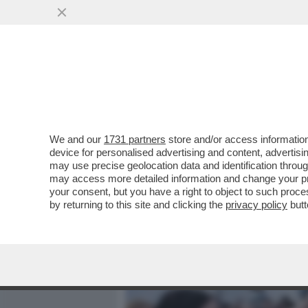
MEDIA E TV
POLITICA
We and our
1731 partners
store and/or access information
GLI INTELLETTUALI DI DE
device for personalised advertising and content, advert
SFRUTTA LA MALATTIA’. 
may use precise geolocation data and identification throu
may access more detailed information and change your pre
VAI ALL'ARTICOLO
your consent, but you have a right to object to such proc
by returning to this site and clicking the
privacy policy
butt