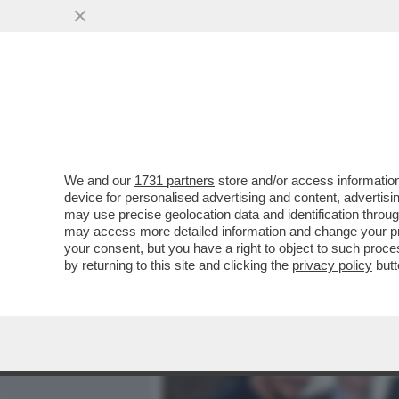
MEDIA E TV
POLITICA
We and our
1731 partners
store and/or access information
'EVVIVA DAGOSPIA – FIO
device for personalised advertising and content, advert
E CHIEDE SCUSA A MODO S
may use precise geolocation data and identification throu
may access more detailed information and change your pre
VAI ALL'ARTICOLO
your consent, but you have a right to object to such proc
by returning to this site and clicking the
privacy policy
butt