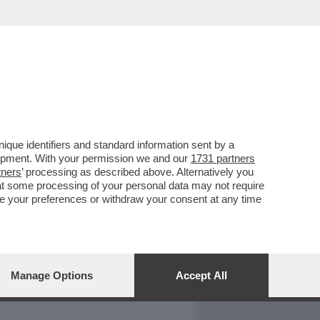
REPORT
DAGOARCHIVIO
que identifiers and standard information sent by a
lopment. With your permission we and our
1731 partners
tners
’ processing as described above. Alternatively you
at some processing of your personal data may not require
nge your preferences or withdraw your consent at any time
Manage Options
Accept All