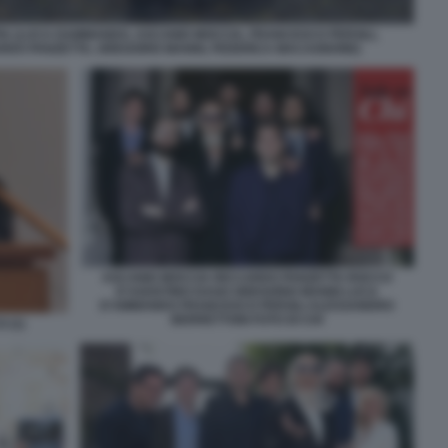
IA (LUCA DAMMANDO, ASCANIO MOCCIA, FRANCESCO PERSILI,
RDO PANZETTA, GREGORIO MANNI, FEDERICA MACAGNONE)
ASCANIO MOCCIA RICCARDO PANZETTA ROCCO
D'AGOSTINO DAGO GREGORIO MANNI LUCA
D'AMMANDO FRANCESCO PERSILI ALESSANDRO
BERRETTONI FOTO DI CHI
 (1)