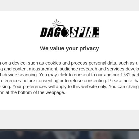
BUSINESS
CAFONAL
CRONACHE
SPORT
DAGO
We value your privacy
 on a device, such as cookies and process personal data, such as uni
RELLO SOTTERRA IL FORNELLO DI GUERRA
ising and content measurement, audience research and services deve
UO DOPO ...
gh device scanning. You may click to consent to our and our
1731 par
ferences before consenting or to refuse consenting. Please note th
essing. Your preferences will apply to this website only. You can cha
on at the bottom of the webpage.