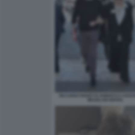
RICCARDO PANZETTA ROBERTO D AGOST
MEZZELANI GMT003