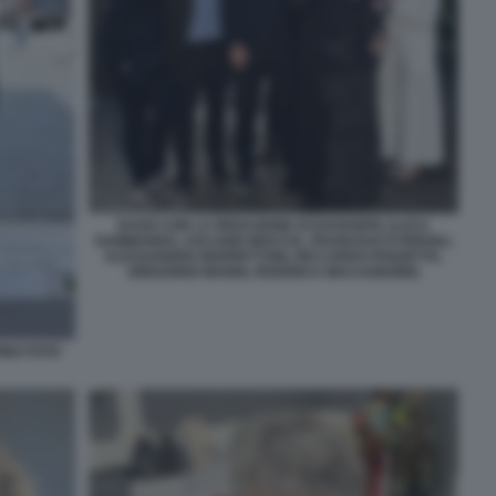
DAGO CON LA REDAZIONE DI DAGOSPIA (LUCA
DAMMANDO, ASCANIO MOCCIA, FRANCESCO PERSILI,
ALESSANDRO BERRETTONI, RICCARDO PANZETTA,
GREGORIO MANNI, FEDERICA MACAGNONE)
INO FOTO