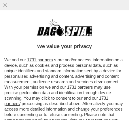
PREGO, ACCOMODATEVI NEL PAESE
DELLA COPPIA SCOOP BORROMEO-
CASIRAGHI, UN TOCCO DI “FATTO”
We value your privacy
VAI ALL'ARTICOLO
We and our
1731 partners
store and/or access information on a
device, such as cookies and process personal data, such as
unique identifiers and standard information sent by a device for
personalised advertising and content, advertising and content
measurement, audience research and services development.
With your permission we and our
1731 partners
may use
precise geolocation data and identification through device
scanning. You may click to consent to our and our
1731
partners
’ processing as described above. Alternatively you may
access more detailed information and change your preferences
before consenting or to refuse consenting. Please note that
some processing of your personal data may not require your
consent, but you have a right to object to such processing. Your