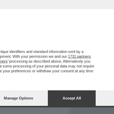
REPORT
DAGOARCHIVIO
que identifiers and standard information sent by a
lopment. With your permission we and our
1731 partners
tners
’ processing as described above. Alternatively you
at some processing of your personal data may not require
nge your preferences or withdraw your consent at any time
Manage Options
Accept All