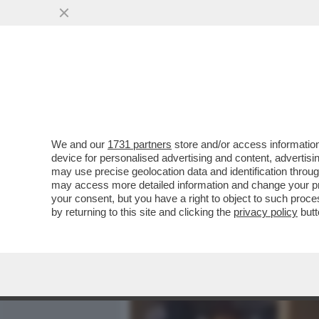
MEDIA E TV
POLITICA
We and our
1731 partners
store and/or access information
SHUTDOWN? SHUT UP! - LA
device for personalised advertising and content, advert
BILANCIO: NON DITELO AI
may use precise geolocation data and identification throu
may access more detailed information and change your pre
VAI ALL'ARTICOLO
your consent, but you have a right to object to such proc
by returning to this site and clicking the
privacy policy
butt