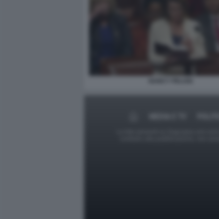
NANCY PELOSI
MEDIA E TV
POLIT
Le foto presenti su Dagospia.com sono s
contrario alla pubblicazione, non av