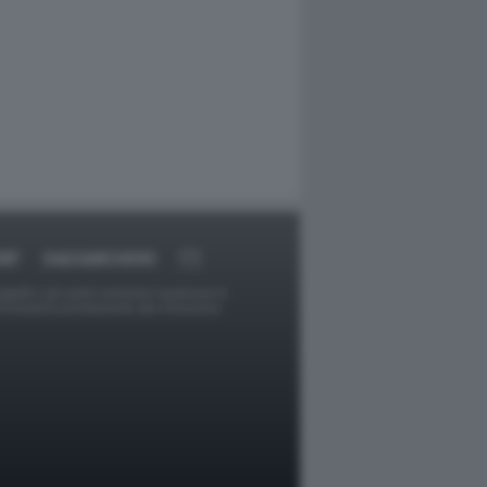
RT
DAGOARCHIVIO
ggetti o gli autori avessero qualcosa in
provvederà prontamente alla rimozione