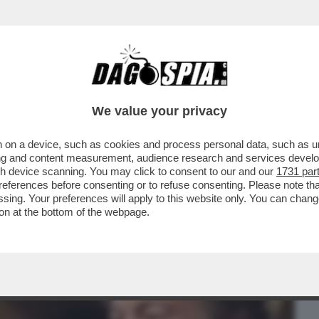
BUSINESS
CAFONAL
CRONACHE
SPORT
DAGO
We value your privacy
 on a device, such as cookies and process personal data, such as uni
 CAMERA DEGLI STATI UNITI APPROVA IL
ising and content measurement, audience research and services deve
 GIORNALI ITALIAN
gh device scanning. You may click to consent to our and our
1731 par
ferences before consenting or to refuse consenting. Please note th
essing. Your preferences will apply to this website only. You can cha
on at the bottom of the webpage.