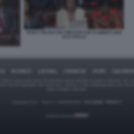
NANCY PELOSI CON I DEPUTATI CHE SI ABBIOCCANO
ALLE SPALLE
ICA
BUSINESS
CAFONAL
CRONACHE
SPORT
DAGOREPO
tate in larga parte prese da Internet,e quindi valutate di pubblico dominio. Se i so
ranno che da segnalarlo alla redazione - indirizzo e-mail rda@dagospia.com, che 
delle immagini utilizzate.
Dagospia S.p.A. - P.iva e c.f. 06163551002 -
CHI SIAMO
-
PRIVACY
Gestione tecnica