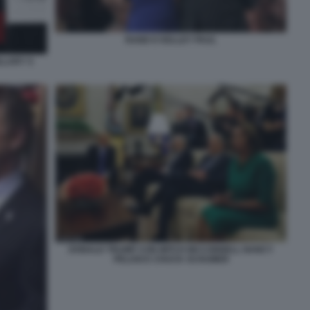
RAND E KELLEY PAUL
LLARY S
DONALD TRUMP CON MITCH MCCONNELL NANCY
PELOSI E CHUCK SCHUMER