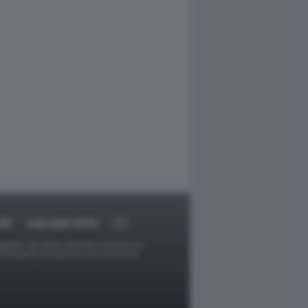
RT
DAGOARCHIVIO
ggetti o gli autori avessero qualcosa in
provvederà prontamente alla rimozione