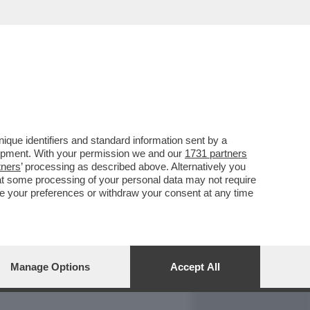
REPORT
DAGOARCHIVIO
que identifiers and standard information sent by a
lopment. With your permission we and our
1731 partners
tners
’ processing as described above. Alternatively you
at some processing of your personal data may not require
nge your preferences or withdraw your consent at any time
Manage Options
Accept All