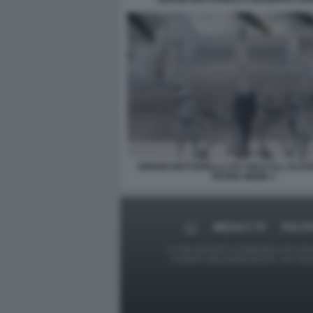
SERGIO MATTARELLA DA SOLO ALL'ALTA
PATRIA MEME 1
MEDIA E TV
POLIT
Le foto presenti su Dagospia.com sono s
contrario alla pubblicazione, non av