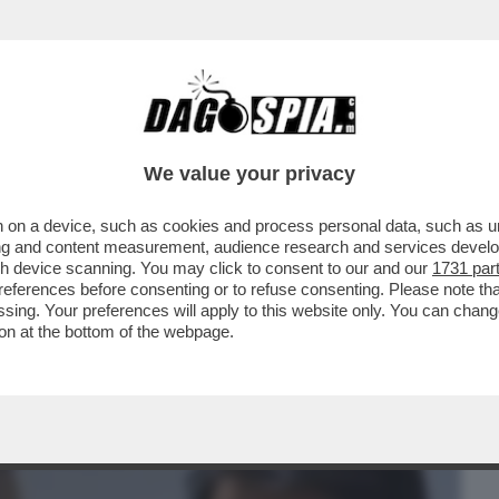
BUSINESS
CAFONAL
CRONACHE
SPORT
DAGO
We value your privacy
 on a device, such as cookies and process personal data, such as uni
ARELLA PER L’AUMENTO DELLE MANOVRE
ising and content measurement, audience research and services deve
L'ITALIA
gh device scanning. You may click to consent to our and our
1731 par
ferences before consenting or to refuse consenting. Please note th
essing. Your preferences will apply to this website only. You can cha
on at the bottom of the webpage.