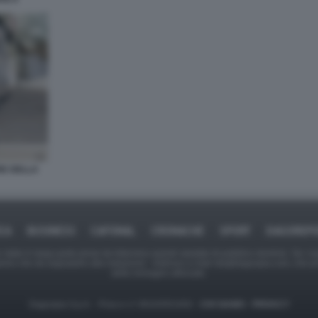
RE DELLA
ICA
BUSINESS
CAFONAL
CRONACHE
SPORT
DAGOREPO
tate in larga parte prese da Internet,e quindi valutate di pubblico dominio. Se i so
ranno che da segnalarlo alla redazione - indirizzo e-mail rda@dagospia.com, che 
delle immagini utilizzate.
Dagospia S.p.A. - P.iva e c.f. 06163551002 -
CHI SIAMO
-
PRIVACY