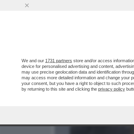
MEDIA E TV
POLITICA
We and our
1731 partners
store and/or access information
CRESCE L'ANSIA DI MATT
device for personalised advertising and content, advert
DESTABILIZZANTI CONTRO 
may use precise geolocation data and identification throu
may access more detailed information and change your pre
VAI ALL'ARTICOLO
your consent, but you have a right to object to such proc
by returning to this site and clicking the
privacy policy
butt