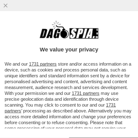
LE CARTE DESECRETATE DELLA CAUSA
TRA JOHNNY DEPP E AMBER HEARD
FANNO SFREGARE LE MANI DI CHI VUOLE..
We value your privacy
VAI ALL'ARTICOLO
We and our
1731 partners
store and/or access information on a
device, such as cookies and process personal data, such as
unique identifiers and standard information sent by a device for
personalised advertising and content, advertising and content
measurement, audience research and services development.
With your permission we and our
1731 partners
may use
precise geolocation data and identification through device
scanning. You may click to consent to our and our
1731
partners
’ processing as described above. Alternatively you may
access more detailed information and change your preferences
before consenting or to refuse consenting. Please note that
some processing of your personal data may not require your
consent, but you have a right to object to such processing. Your