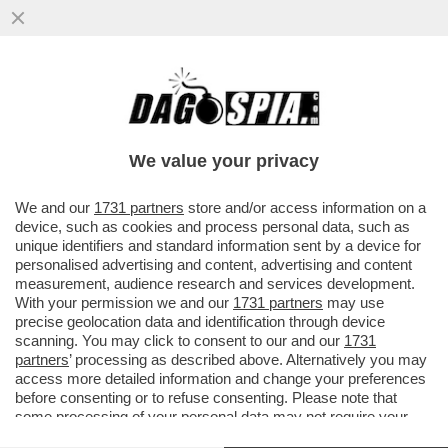
LE CARTE DESECRETATE DELLA CAUSA
TRA JOHNNY DEPP E AMBER HEARD
FANNO SFREGARE LE MANI DI CHI VUOLE..
We value your privacy
VAI ALL'ARTICOLO
We and our
1731 partners
store and/or access information on a
device, such as cookies and process personal data, such as
unique identifiers and standard information sent by a device for
personalised advertising and content, advertising and content
measurement, audience research and services development.
With your permission we and our
1731 partners
may use
precise geolocation data and identification through device
scanning. You may click to consent to our and our
1731
partners
’ processing as described above. Alternatively you may
access more detailed information and change your preferences
before consenting or to refuse consenting. Please note that
some processing of your personal data may not require your
consent, but you have a right to object to such processing. Your