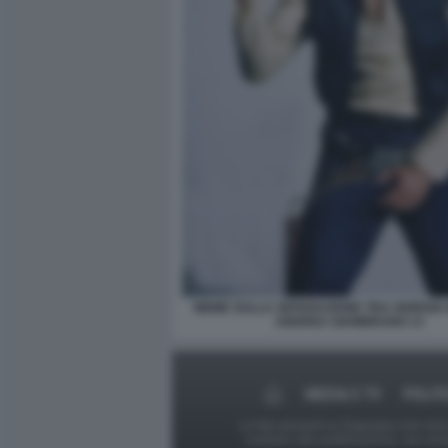
MEME SULLA SEPARAZIONE TRA GIORGIA 
ANDREA GIAMBRUNO 13
MEDIA E TV
POLIT
Le foto presenti su Dagospia.com sono s
contrario alla pubblicazione, non av