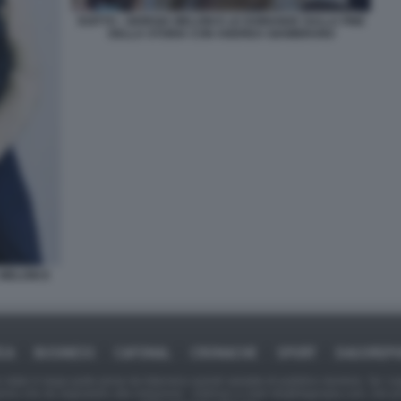
EGITTO - GIORGIA MELONI E LE DOMANDE SULLA FINE
DELLA STORIA CON ANDREA GIAMBRUNO
MELONI E
ICA
BUSINESS
CAFONAL
CRONACHE
SPORT
DAGOREPO
tate in larga parte prese da Internet,e quindi valutate di pubblico dominio. Se i so
ranno che da segnalarlo alla redazione - indirizzo e-mail rda@dagospia.com, che 