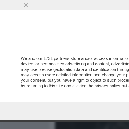
MEDIA E TV
POLITICA
We and our
1731 partners
store and/or access information
SESSO, SGARBI E FUORIO
device for personalised advertising and content, advert
CONOSCESSE IL TEMPER
may use precise geolocation data and identification throu
may access more detailed information and change your pre
VAI ALL'ARTICOLO
your consent, but you have a right to object to such proc
by returning to this site and clicking the
privacy policy
butt