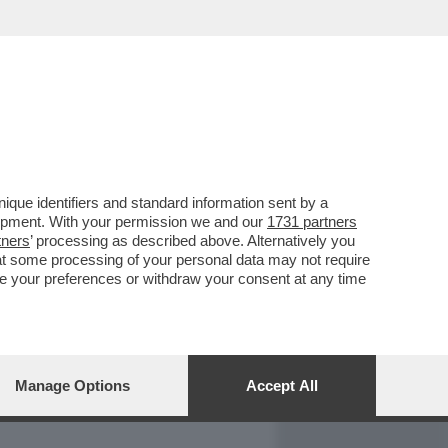
REPORT
DAGOARCHIVIO
que identifiers and standard information sent by a
lopment. With your permission we and our
1731 partners
tners
’ processing as described above. Alternatively you
at some processing of your personal data may not require
nge your preferences or withdraw your consent at any time
Manage Options
Accept All