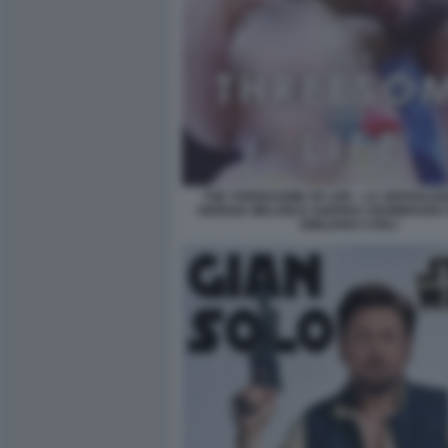
THE THREESOME OF LIFE - LA SEPARAZI
GIORGIA MELONI E ANDREA GIAMBRUNO 
EMILIANO CARLI