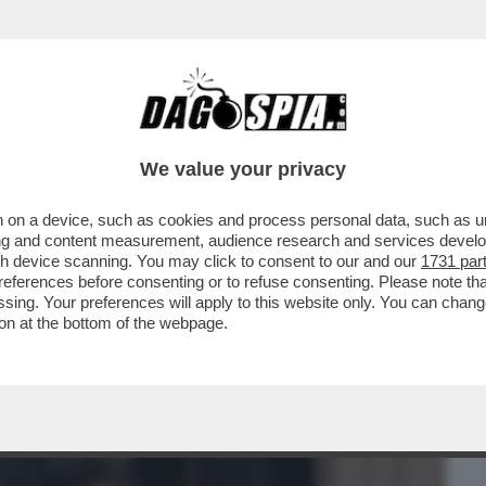
BUSINESS
CAFONAL
CRONACHE
SPORT
DAGO
We value your privacy
 on a device, such as cookies and process personal data, such as uni
NDA - ‘COME CREDERE CHE MELONI NON
ising and content measurement, audience research and services deve
AMENTO GUASCONE
gh device scanning. You may click to consent to our and our
1731 par
ferences before consenting or to refuse consenting. Please note th
essing. Your preferences will apply to this website only. You can cha
on at the bottom of the webpage.