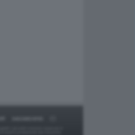
RT
DAGOARCHIVIO
ggetti o gli autori avessero qualcosa in
provvederà prontamente alla rimozione