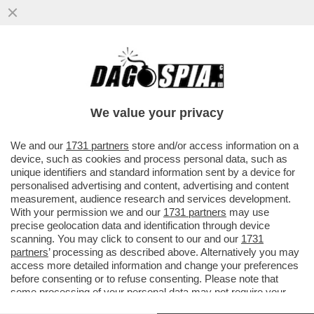
We value your privacy
We and our
1731 partners
store and/or access information on a
device, such as cookies and process personal data, such as
unique identifiers and standard information sent by a device for
personalised advertising and content, advertising and content
measurement, audience research and services development.
With your permission we and our
1731 partners
may use
precise geolocation data and identification through device
scanning. You may click to consent to our and our
1731
partners
’ processing as described above. Alternatively you may
access more detailed information and change your preferences
SESSO, SGARBI E FUORIONDA -
“COME CREDERE
before consenting or to refuse consenting. Please note that
CHE MELONI NON CONOSCESSE IL TEMPERAMENTO
some processing of your personal data may not require your
ALLEGRO E GUASCONE DI GIAMBRUNO
E, PER
consent, but you have a right to object to such processing. Your
SCOPRIRLO, ABBIA DOVUTO ASPETTARNE