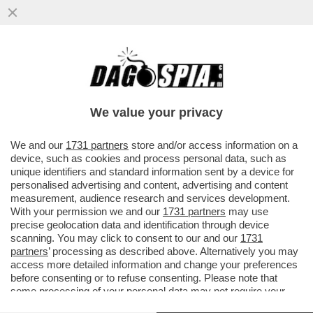
PER LE FEMMINISTE ANTI-PATRIARCATO
GLI STUPRI E LE VIOLENZE DEI MASCHI
TOSSICI VANNO CONDANNATI ...
We value your privacy
VAI ALL'ARTICOLO
We and our
1731 partners
store and/or access information on a
device, such as cookies and process personal data, such as
unique identifiers and standard information sent by a device for
personalised advertising and content, advertising and content
measurement, audience research and services development.
With your permission we and our
1731 partners
may use
precise geolocation data and identification through device
scanning. You may click to consent to our and our
1731
partners
’ processing as described above. Alternatively you may
access more detailed information and change your preferences
before consenting or to refuse consenting. Please note that
some processing of your personal data may not require your
consent, but you have a right to object to such processing. Your