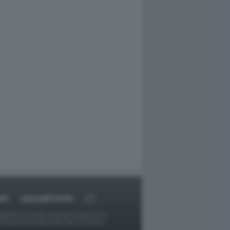
RT
DAGOARCHIVIO
ggetti o gli autori avessero qualcosa in
provvederà prontamente alla rimozione