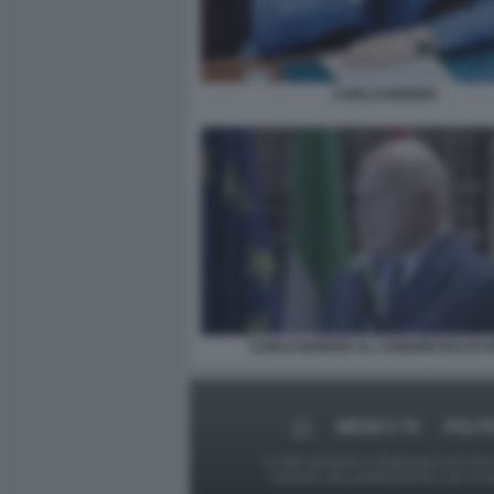
CARLO NORDIO
CARLO NORDIO AL CONGRESSO DI 
MEDIA E TV
POLIT
Le foto presenti su Dagospia.com sono s
contrario alla pubblicazione, non av