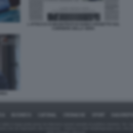
L ATTACCO AI MAGISTRATI DI GUIDO CROSETTO SUL
CORRIERE DELLA SERA
AREA
ICA
BUSINESS
CAFONAL
CRONACHE
SPORT
DAGOREPO
tate in larga parte prese da Internet,e quindi valutate di pubblico dominio. Se i so
ranno che da segnalarlo alla redazione - indirizzo e-mail rda@dagospia.com, che 
delle immagini utilizzate.