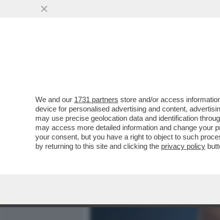
MEDIA E TV
POLITICA
We and our
1731 partners
store and/or access information
IL MINISTRO DELLA GIUST
device for personalised advertising and content, advert
CROSETTO SUI GIUDICI? IO
may use precise geolocation data and identification throu
may access more detailed information and change your pre
VAI ALL'ARTICOLO
your consent, but you have a right to object to such proc
by returning to this site and clicking the
privacy policy
butt