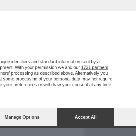
REPORT
DAGOARCHIVIO
que identifiers and standard information sent by a
lopment. With your permission we and our
1731 partners
tners
’ processing as described above. Alternatively you
at some processing of your personal data may not require
nge your preferences or withdraw your consent at any time
Manage Options
Accept All