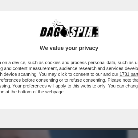
BUSINESS
CAFONAL
CRONACHE
SPORT
DAGO
We value your privacy
 on a device, such as cookies and process personal data, such as uni
IZIA CARLO NORDIO: 'LE PAROLE DI
ising and content measurement, audience research and services deve
 E GUIDO ...
gh device scanning. You may click to consent to our and our
1731 par
ferences before consenting or to refuse consenting. Please note th
essing. Your preferences will apply to this website only. You can cha
on at the bottom of the webpage.