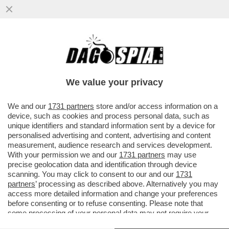
We value your privacy
We and our
1731 partners
store and/or access information on a
device, such as cookies and process personal data, such as
unique identifiers and standard information sent by a device for
personalised advertising and content, advertising and content
measurement, audience research and services development.
With your permission we and our
1731 partners
may use
precise geolocation data and identification through device
scanning. You may click to consent to our and our
1731
partners
’ processing as described above. Alternatively you may
access more detailed information and change your preferences
“LE PAROLE DI CROSETTO SUI GIUDICI? IO E GUIDO
before consenting or to refuse consenting. Please note that
SIAMO IN CONSONANZA PRATICAMENTE SU TUTTO”
some processing of your personal data may not require your
– IL MINISTRO DELLA GIUSTIZIA, CARLO NORDIO,
consent, but you have a right to object to such processing. Your