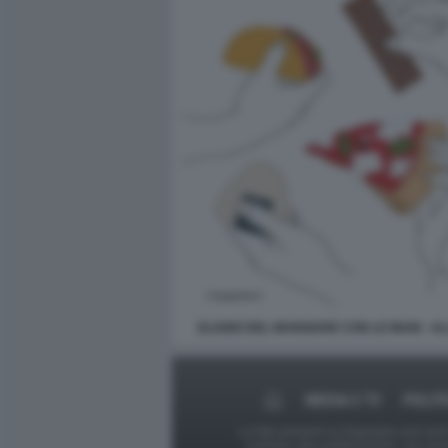
ELOGIO DEL MANGIARE CON LE MANI - A
MEDIA E TV
POLIT
Le foto presenti su Dagospia.com sono s
contrario alla pubblicazione, non av