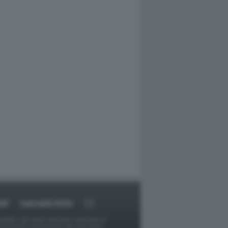
RT
DAGOARCHIVIO
ggetti o gli autori avessero qualcosa in
provvederà prontamente alla rimozione