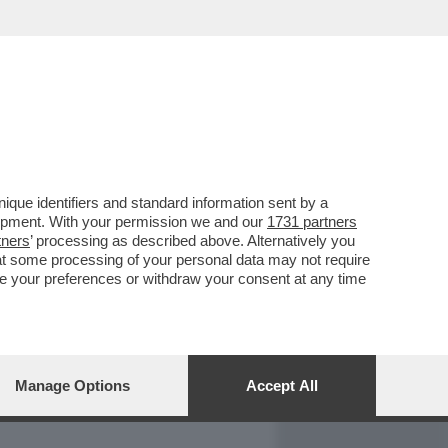
REPORT
DAGOARCHIVIO
que identifiers and standard information sent by a
lopment. With your permission we and our
1731 partners
tners
’ processing as described above. Alternatively you
at some processing of your personal data may not require
nge your preferences or withdraw your consent at any time
Manage Options
Accept All