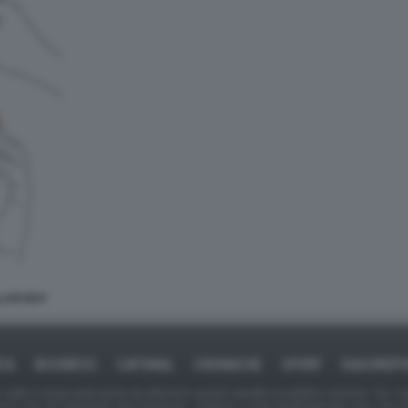
LLAN BAY
ICA
BUSINESS
CAFONAL
CRONACHE
SPORT
DAGOREPO
tate in larga parte prese da Internet,e quindi valutate di pubblico dominio. Se i so
ranno che da segnalarlo alla redazione - indirizzo e-mail rda@dagospia.com, che 