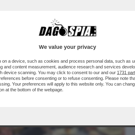
BUSINESS
CAFONAL
CRONACHE
SPORT
DAGO
We value your privacy
 on a device, such as cookies and process personal data, such as uni
‘ELOGIO MANGIARE CON LE MANI’
ising and content measurement, audience research and services deve
 TON E GALATEO...
gh device scanning. You may click to consent to our and our
1731 par
ferences before consenting or to refuse consenting. Please note th
essing. Your preferences will apply to this website only. You can cha
on at the bottom of the webpage.