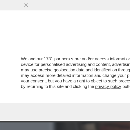
MEDIA E TV
POLITICA
We and our
1731 partners
store and/or access information
IL SAGGIO DI ALLAN BAY 
device for personalised advertising and content, advert
DEMOLISCE SECOLI DI BON
may use precise geolocation data and identification throu
may access more detailed information and change your pre
VAI ALL'ARTICOLO
your consent, but you have a right to object to such proc
by returning to this site and clicking the
privacy policy
butt