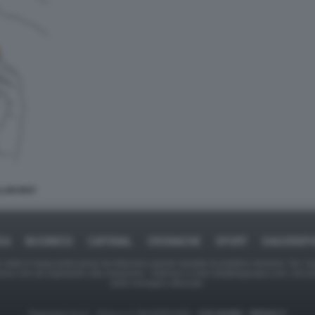
LLAN BAY
CA
BUSINESS
CAFONAL
CRONACHE
SPORT
DAGOREP
tate in larga parte prese da Internet,e quindi valutate di pubblico dominio. Se i so
ranno che da segnalarlo alla redazione - indirizzo e-mail rda@dagospia.com, che 
delle immagini utilizzate.
Dagospia S.p.A. - P.iva e c.f. 06163551002 -
CHI SIAMO
-
PRIVACY