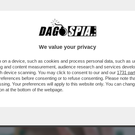
BUSINESS
CAFONAL
CRONACHE
SPORT
DAGO
We value your privacy
 on a device, such as cookies and process personal data, such as uni
‘ELOGIO MANGIARE CON LE MANI’
ising and content measurement, audience research and services deve
 TON E GALATEO...
gh device scanning. You may click to consent to our and our
1731 par
ferences before consenting or to refuse consenting. Please note th
essing. Your preferences will apply to this website only. You can cha
on at the bottom of the webpage.