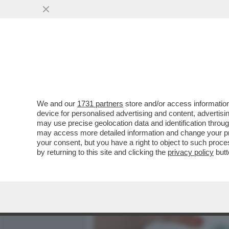
MEDIA E TV
POLITICA
We and our
1731 partners
store and/or access information
IL SAGGIO DI ALLAN BAY 
device for personalised advertising and content, advert
DEMOLISCE SECOLI DI BON
may use precise geolocation data and identification throu
may access more detailed information and change your pre
VAI ALL'ARTICOLO
your consent, but you have a right to object to such proc
by returning to this site and clicking the
privacy policy
butt