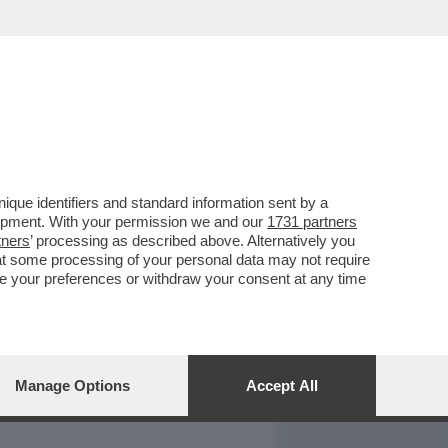
REPORT
DAGOARCHIVIO
que identifiers and standard information sent by a
lopment. With your permission we and our
1731 partners
tners
’ processing as described above. Alternatively you
at some processing of your personal data may not require
nge your preferences or withdraw your consent at any time
Manage Options
Accept All