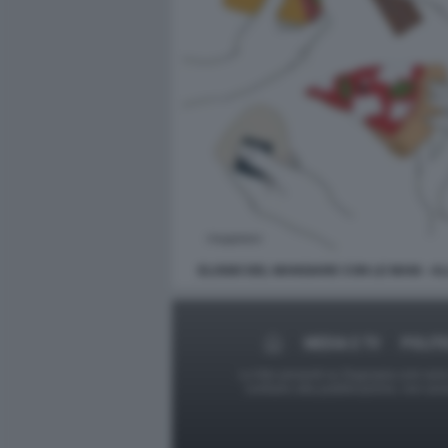
ELOGIO DEL MANGIARE CON LE MANI - A
MEDIA E TV
POLITI
Le foto presenti su Dagospia.com sono s
contrario alla pubblicazione, non av