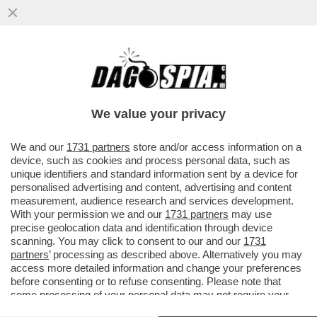
LA RICONOSCETE DALLE PROTESI
STRABORDANTI? ALL’ANAGRAFE HA 54
ANNI MA MOLTE PARTI DEL SUO ...
We value your privacy
VAI ALL'ARTICOLO
We and our
1731 partners
store and/or access information on a
device, such as cookies and process personal data, such as
unique identifiers and standard information sent by a device for
personalised advertising and content, advertising and content
measurement, audience research and services development.
With your permission we and our
1731 partners
may use
precise geolocation data and identification through device
scanning. You may click to consent to our and our
1731
partners
’ processing as described above. Alternatively you may
access more detailed information and change your preferences
before consenting or to refuse consenting. Please note that
some processing of your personal data may not require your
consent, but you have a right to object to such processing. Your