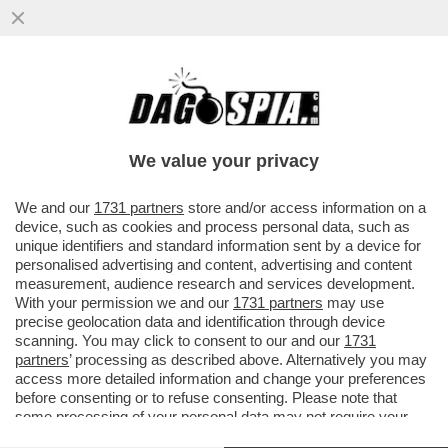
LA RICONOSCETE DALLE PROTESI
STRABORDANTI? ALL’ANAGRAFE HA 54
ANNI MA MOLTE PARTI DEL SUO ...
We value your privacy
VAI ALL'ARTICOLO
We and our
1731 partners
store and/or access information on a
device, such as cookies and process personal data, such as
unique identifiers and standard information sent by a device for
personalised advertising and content, advertising and content
measurement, audience research and services development.
With your permission we and our
1731 partners
may use
precise geolocation data and identification through device
scanning. You may click to consent to our and our
1731
partners
’ processing as described above. Alternatively you may
access more detailed information and change your preferences
before consenting or to refuse consenting. Please note that
some processing of your personal data may not require your
consent, but you have a right to object to such processing. Your