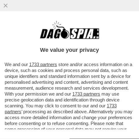
IL FOTOGRAFO ALEX FIUMARA: 'ESISTONO
ALTRE FOTO DI SANGIULIANO CON MARIA
ROSARIA BOCCIA. E SONO...
We value your privacy
VAI ALL'ARTICOLO
We and our
1733 partners
store and/or access information on a
device, such as cookies and process personal data, such as
unique identifiers and standard information sent by a device for
personalised advertising and content, advertising and content
measurement, audience research and services development.
With your permission we and our
1733 partners
may use
precise geolocation data and identification through device
scanning. You may click to consent to our and our
1733
partners
’ processing as described above. Alternatively you may
access more detailed information and change your preferences
before consenting or to refuse consenting. Please note that
some processing of your personal data may not require your
consent, but you have a right to object to such processing. Your