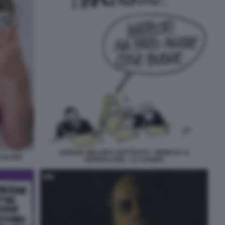
GIORGIA MELONI E MATTEOTTI - MEME BY IL
ICOLORE
GIORNALONE - LA STAMPA