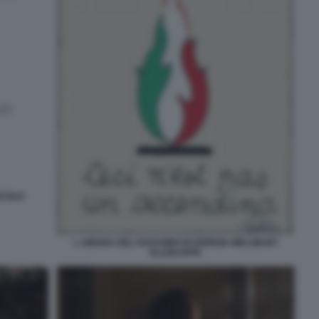
SECOLO
L ABIURA DEL FASCISMO DI GIORGIA MELONI BY
ELLEKAPPA