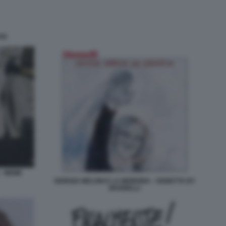
TAN
 - MEME
GIORGIA MELONI E LA MEMORIA - VIGNETTA BY
MANNELLI