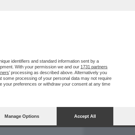
REPORT
DAGOARCHIVIO
que identifiers and standard information sent by a
lopment. With your permission we and our
1731 partners
tners
’ processing as described above. Alternatively you
at some processing of your personal data may not require
nge your preferences or withdraw your consent at any time
Manage Options
Accept All