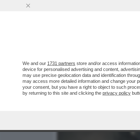
MEDIA E TV
POLITICA
We and our
1731 partners
store and/or access information
DUCE INTRAVAGLIATO – MA
device for personalised advertising and content, advert
FIGLIO DEL SECOLO': “C
may use precise geolocation data and identification throu
may access more detailed information and change your pre
VAI ALL'ARTICOLO
your consent, but you have a right to object to such proc
by returning to this site and clicking the
privacy policy
butt