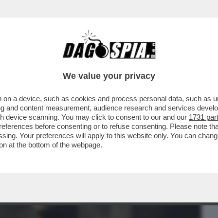
BUSINESS
CAFONAL
CRONACHE
SPORT
DAGO
We value your privacy
 on a device, such as cookies and process personal data, such as uni
RCOLINO STRONCA LA SERIE 'M – IL
ising and content measurement, audience research and services deve
I RACCONTA UN UOMO CHE
gh device scanning. You may click to consent to our and our
1731 par
ferences before consenting or to refuse consenting. Please note th
essing. Your preferences will apply to this website only. You can cha
on at the bottom of the webpage.