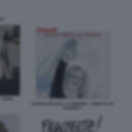
TAN
 - MEME
GIORGIA MELONI E LA MEMORIA - VIGNETTA BY
MANNELLI