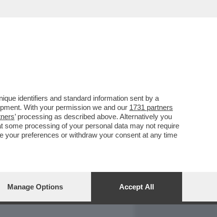
REPORT
DAGOARCHIVIO
que identifiers and standard information sent by a
lopment. With your permission we and our
1731 partners
tners
’ processing as described above. Alternatively you
at some processing of your personal data may not require
nge your preferences or withdraw your consent at any time
Manage Options
Accept All