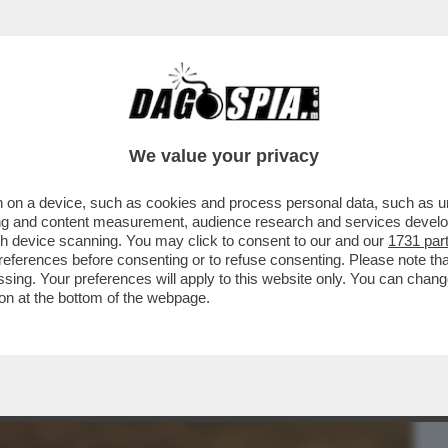
BUSINESS
CAFONAL
CRONACHE
SPORT
DAGO
We value your privacy
 on a device, such as cookies and process personal data, such as uni
RCOLINO STRONCA LA SERIE 'M – IL
ising and content measurement, audience research and services deve
I RACCONTA UN UOMO CHE
gh device scanning. You may click to consent to our and our
1731 par
ferences before consenting or to refuse consenting. Please note th
essing. Your preferences will apply to this website only. You can cha
on at the bottom of the webpage.