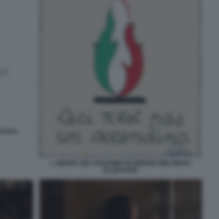
SECOLO
L ABIURA DEL FASCISMO DI GIORGIA MELONI BY
ELLEKAPPA