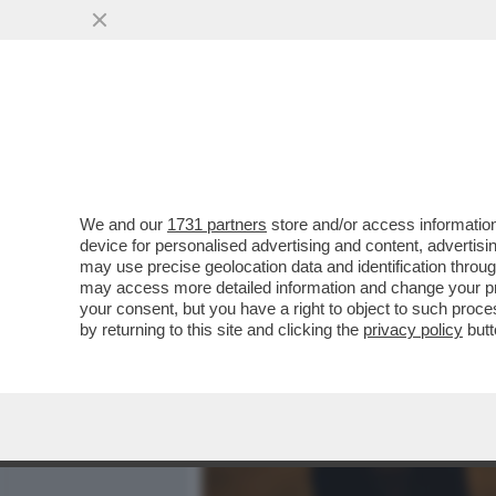
MEDIA E TV
POLITICA
We and our
1731 partners
store and/or access information
DUCE INTRAVAGLIATO – MA
device for personalised advertising and content, advert
FIGLIO DEL SECOLO': “C
may use precise geolocation data and identification throu
may access more detailed information and change your pre
VAI ALL'ARTICOLO
your consent, but you have a right to object to such proc
by returning to this site and clicking the
privacy policy
butt