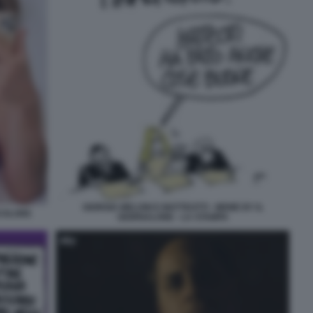
GIORGIA MELONI E MATTEOTTI - MEME BY IL
ICOLORE
GIORNALONE - LA STAMPA