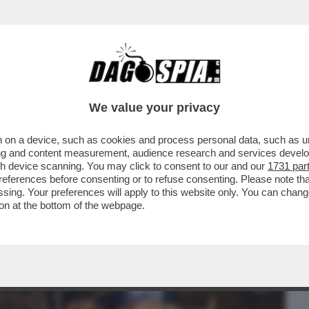
BUSINESS
CAFONAL
CRONACHE
SPORT
DAGO
We value your privacy
 on a device, such as cookies and process personal data, such as uni
ATO 142,7 MILIONI DI EURO DI UTILI IN
ising and content measurement, audience research and services deve
gh device scanning. You may click to consent to our and our
1731 par
ferences before consenting or to refuse consenting. Please note th
essing. Your preferences will apply to this website only. You can cha
on at the bottom of the webpage.