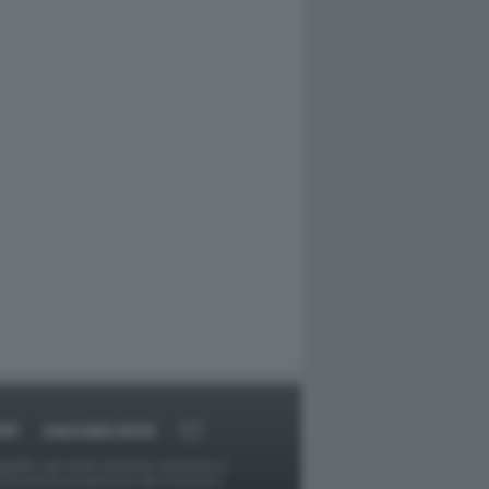
RT
DAGOARCHIVIO
ggetti o gli autori avessero qualcosa in
provvederà prontamente alla rimozione