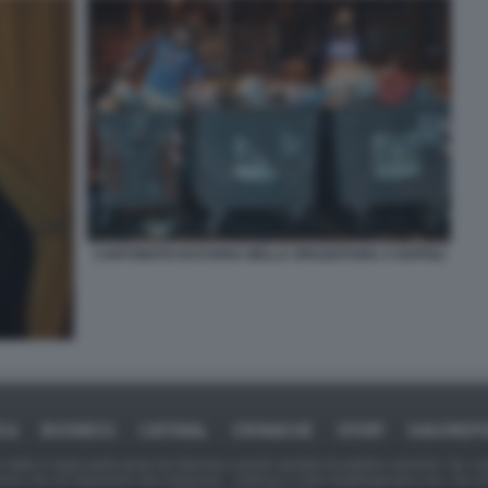
CARTONATO DI KVARA NELLA SPAZZATURA A NAPOLI
ICA
BUSINESS
CAFONAL
CRONACHE
SPORT
DAGOREPO
tate in larga parte prese da Internet,e quindi valutate di pubblico dominio. Se i so
ranno che da segnalarlo alla redazione - indirizzo e-mail rda@dagospia.com, che 