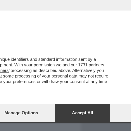
REPORT
DAGOARCHIVIO
que identifiers and standard information sent by a
lopment. With your permission we and our
1731 partners
tners
’ processing as described above. Alternatively you
at some processing of your personal data may not require
nge your preferences or withdraw your consent at any time
Manage Options
Accept All