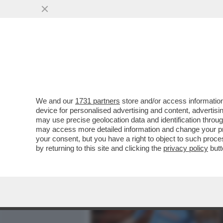
MEDIA E TV
POLITICA
We and our
1731 partners
store and/or access information
DE LAURENTIIS HA REGISTR
device for personalised advertising and content, advert
DUE ANNI CON IL NAPOLI.
may use precise geolocation data and identification throu
may access more detailed information and change your pre
VAI ALL'ARTICOLO
your consent, but you have a right to object to such proc
by returning to this site and clicking the
privacy policy
butt