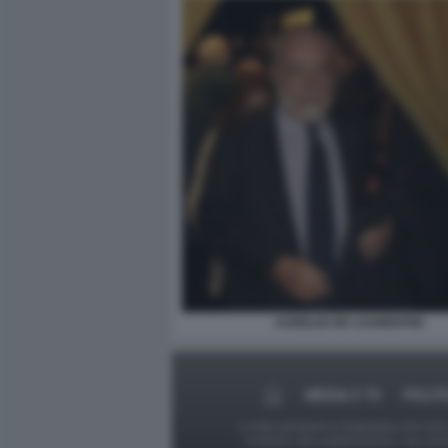
AURELIO DE LAURENTIIS
MEDIA E TV
POLIT
Le foto presenti su Dagospia.com sono s
contrario alla pubblicazione, non av