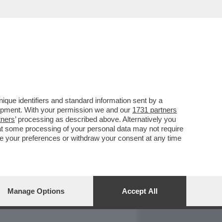
REPORT
DAGOARCHIVIO
que identifiers and standard information sent by a
lopment. With your permission we and our
1731 partners
tners
’ processing as described above. Alternatively you
at some processing of your personal data may not require
nge your preferences or withdraw your consent at any time
Manage Options
Accept All