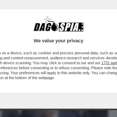
BUSINESS
CAFONAL
CRONACHE
SPORT
DAGO
We value your privacy
 on a device, such as cookies and process personal data, such as uni
ERALE DI UN SOVRANO CATTOLICO A
ising and content measurement, audience research and services deve
LAICI E LAIDI...
gh device scanning. You may click to consent to our and our
1731 par
ferences before consenting or to refuse consenting. Please note th
essing. Your preferences will apply to this website only. You can cha
on at the bottom of the webpage.