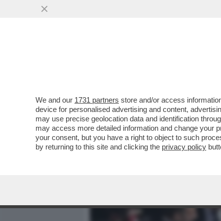
MEDIA E TV
POLITICA
We and our
1731 partners
store and/or access information
COME È RIUSCITO IL FUN
device for personalised advertising and content, advert
CATTURARE DEVOTI E ATEI, 
may use precise geolocation data and identification throu
may access more detailed information and change your pre
VAI ALL'ARTICOLO
your consent, but you have a right to object to such proc
by returning to this site and clicking the
privacy policy
butt