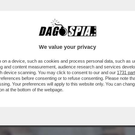
BUSINESS
CAFONAL
CRONACHE
SPORT
DAGO
We value your privacy
 on a device, such as cookies and process personal data, such as uni
ERALE DI UN SOVRANO CATTOLICO A
ising and content measurement, audience research and services deve
LAICI E LAIDI...
gh device scanning. You may click to consent to our and our
1731 par
ferences before consenting or to refuse consenting. Please note th
essing. Your preferences will apply to this website only. You can cha
on at the bottom of the webpage.