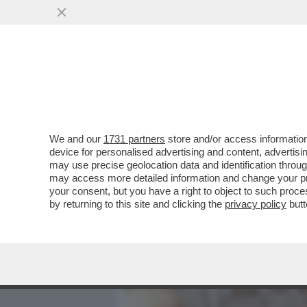
MEDIA E TV
POLITICA
We and our
1731 partners
store and/or access information
COME È RIUSCITO IL FUN
device for personalised advertising and content, advert
CATTURARE DEVOTI E ATEI, 
may use precise geolocation data and identification throu
may access more detailed information and change your pre
VAI ALL'ARTICOLO
your consent, but you have a right to object to such proc
by returning to this site and clicking the
privacy policy
butt