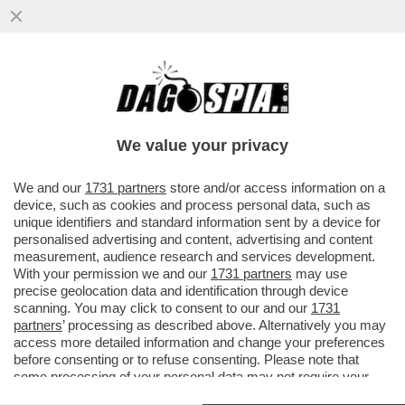
COME È RIUSCITO IL FUNERALE DI UN
SOVRANO CATTOLICO A CATTURARE
DEVOTI E ATEI, LAICI E LAIDI...
We value your privacy
VAI ALL'ARTICOLO
We and our
1731 partners
store and/or access information on a
device, such as cookies and process personal data, such as
unique identifiers and standard information sent by a device for
personalised advertising and content, advertising and content
measurement, audience research and services development.
With your permission we and our
1731 partners
may use
precise geolocation data and identification through device
scanning. You may click to consent to our and our
1731
partners
’ processing as described above. Alternatively you may
access more detailed information and change your preferences
before consenting or to refuse consenting. Please note that
some processing of your personal data may not require your
consent, but you have a right to object to such processing. Your