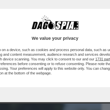
BUSINESS
CAFONAL
CRONACHE
SPORT
DAGO
We value your privacy
 on a device, such as cookies and process personal data, such as uni
– POLEMICA NEL REGNO UNITO PER
ising and content measurement, audience research and services deve
EGHAN MARKLE CHE, DURANTE
gh device scanning. You may click to consent to our and our
1731 par
ferences before consenting or to refuse consenting. Please note th
essing. Your preferences will apply to this website only. You can cha
on at the bottom of the webpage.