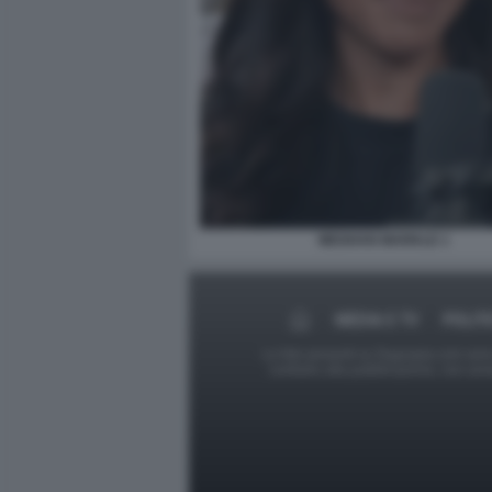
MEGHAN MARKLE 1
MEDIA E TV
POLIT
Le foto presenti su Dagospia.com sono s
contrario alla pubblicazione, non av