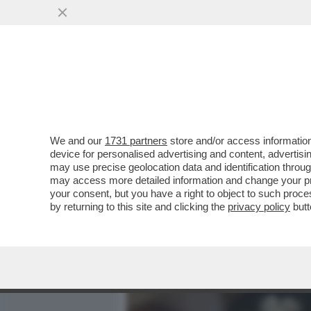
MEDIA E TV
POLITICA
We and our
1731 partners
store and/or access information
ALTEZZA REALE DE CHE? 
device for personalised advertising and content, advert
L’ULTIMO MERDONE DI M
may use precise geolocation data and identification throu
may access more detailed information and change your pre
VAI ALL'ARTICOLO
your consent, but you have a right to object to such proc
by returning to this site and clicking the
privacy policy
butt