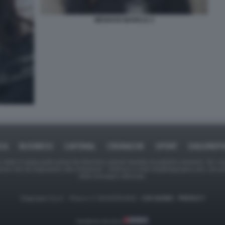
MEGHAN MARKLE 2
ICA
BUSINESS
CAFONAL
CRONACHE
SPORT
DAGOREPO
tate in larga parte prese da Internet,e quindi valutate di pubblico dominio. Se i so
ranno che da segnalarlo alla redazione - indirizzo e-mail rda@dagospia.com, che 
delle immagini utilizzate.
Dagospia S.p.A. - P.iva e c.f. 06163551002 -
CHI SIAMO
-
PRIVACY
Gestione tecnica