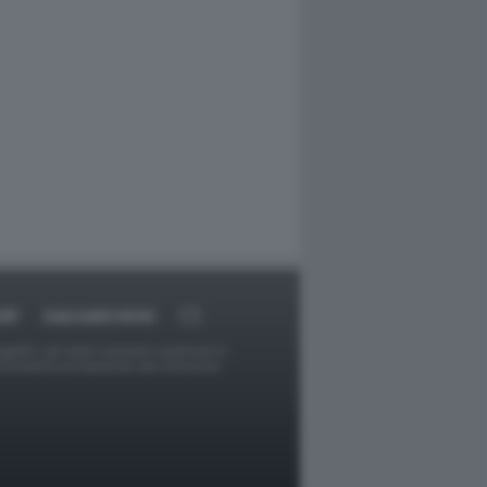
RT
DAGOARCHIVIO
ggetti o gli autori avessero qualcosa in
provvederà prontamente alla rimozione