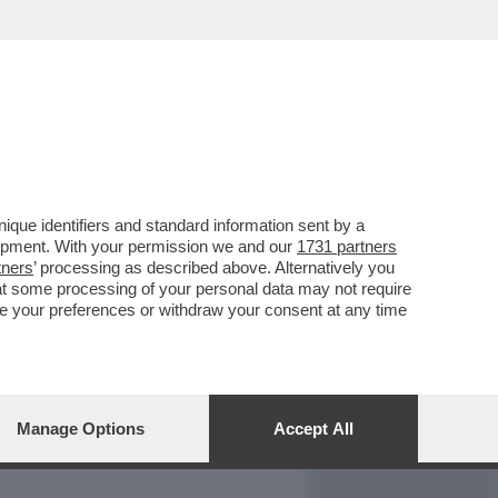
REPORT
DAGOARCHIVIO
que identifiers and standard information sent by a
lopment. With your permission we and our
1731 partners
tners
’ processing as described above. Alternatively you
at some processing of your personal data may not require
nge your preferences or withdraw your consent at any time
Manage Options
Accept All