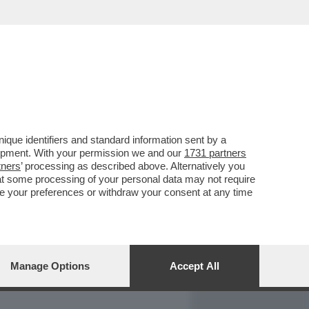
REPORT
DAGOARCHIVIO
que identifiers and standard information sent by a
lopment. With your permission we and our
1731 partners
tners
’ processing as described above. Alternatively you
at some processing of your personal data may not require
nge your preferences or withdraw your consent at any time
Manage Options
Accept All