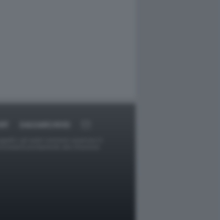
RT
DAGOARCHIVIO
ggetti o gli autori avessero qualcosa in
provvederà prontamente alla rimozione