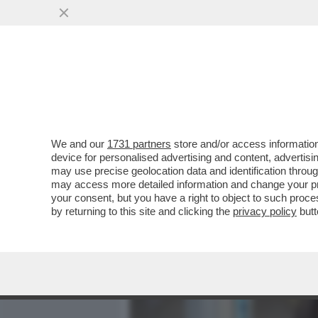
MEDIA E TV
POLITICA
We and our
1731 partners
store and/or access information
ALTEZZA REALE DE CHE? 
device for personalised advertising and content, advert
L’ULTIMO MERDONE DI M
may use precise geolocation data and identification throu
may access more detailed information and change your pre
VAI ALL'ARTICOLO
your consent, but you have a right to object to such proc
by returning to this site and clicking the
privacy policy
butt