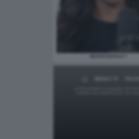
MEGHAN MARKLE 1
MEDIA E TV
POLIT
Le foto presenti su Dagospia.com sono s
contrario alla pubblicazione, non av