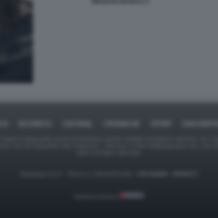
MEGHAN MARKLE 2
ICA
BUSINESS
CAFONAL
CRONACHE
SPORT
DAGOREPO
tate in larga parte prese da Internet,e quindi valutate di pubblico dominio. Se i so
ranno che da segnalarlo alla redazione - indirizzo e-mail rda@dagospia.com, che 
delle immagini utilizzate.
Dagospia S.p.A. - P.iva e c.f. 06163551002 -
CHI SIAMO
-
PRIVACY
Gestione tecnica