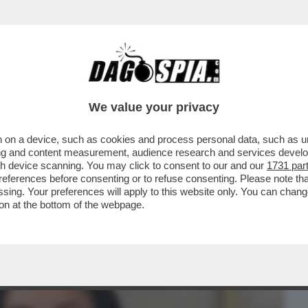
BUSINESS
CAFONAL
CRONACHE
SPORT
DAGO
We value your privacy
 on a device, such as cookies and process personal data, such as uni
– POLEMICA NEL REGNO UNITO PER
ising and content measurement, audience research and services deve
EGHAN MARKLE CHE, DURANTE
gh device scanning. You may click to consent to our and our
1731 par
ferences before consenting or to refuse consenting. Please note th
essing. Your preferences will apply to this website only. You can cha
on at the bottom of the webpage.