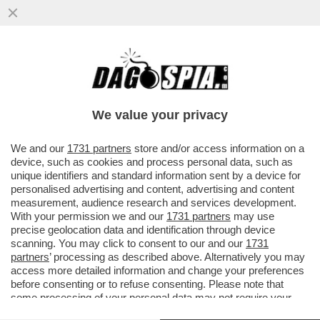
CAFONAL! – FRANCESCA PASCALE FA 40
ANNI E APPARECCHIA UNA GAIA FESTA NEL
SUO VILLONE DI FREGENE...
We value your privacy
VAI ALL'ARTICOLO
We and our
1731 partners
store and/or access information on a
device, such as cookies and process personal data, such as
unique identifiers and standard information sent by a device for
personalised advertising and content, advertising and content
measurement, audience research and services development.
With your permission we and our
1731 partners
may use
precise geolocation data and identification through device
scanning. You may click to consent to our and our
1731
partners
’ processing as described above. Alternatively you may
access more detailed information and change your preferences
before consenting or to refuse consenting. Please note that
some processing of your personal data may not require your
consent, but you have a right to object to such processing. Your