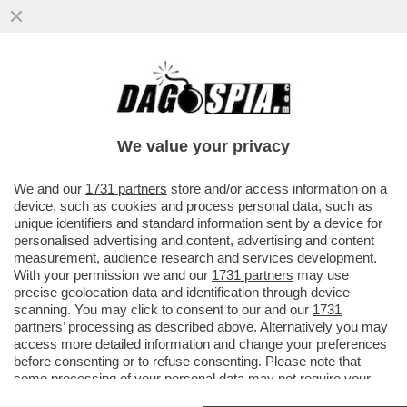
IL DIVANO DEI GIUSTI - CHE VEDIAMO
STASERA IN CHIARO? IN PRIMA SERATA
AVETE 'LA TERRA PROMESSA'
We value your privacy
VAI ALL'ARTICOLO
We and our
1731 partners
store and/or access information on a
device, such as cookies and process personal data, such as
unique identifiers and standard information sent by a device for
personalised advertising and content, advertising and content
measurement, audience research and services development.
With your permission we and our
1731 partners
may use
precise geolocation data and identification through device
scanning. You may click to consent to our and our
1731
partners
’ processing as described above. Alternatively you may
access more detailed information and change your preferences
before consenting or to refuse consenting. Please note that
some processing of your personal data may not require your
consent, but you have a right to object to such processing. Your