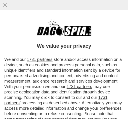
We value your privacy
We and our
1731 partners
store and/or access information on a
device, such as cookies and process personal data, such as
unique identifiers and standard information sent by a device for
personalised advertising and content, advertising and content
measurement, audience research and services development.
With your permission we and our
1731 partners
may use
precise geolocation data and identification through device
scanning. You may click to consent to our and our
1731
partners
’ processing as described above. Alternatively you may
access more detailed information and change your preferences
before consenting or to refuse consenting. Please note that
some processing of your personal data may not require your
IL DIVANO DEI GIUSTI
- CHE VEDIAMO STASERA IN
consent, but you have a right to object to such processing. Your
CHIARO? IN PRIMA SERATA AVETE “
LA TERRA