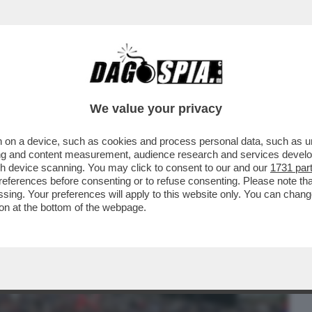
BUSINESS
CAFONAL
CRONACHE
SPORT
DAGO
We value your privacy
 on a device, such as cookies and process personal data, such as uni
PRILE IL MINISTERO DELLA CULTURA
ising and content measurement, audience research and services deve
IULI TAGLIA I FONDI..
gh device scanning. You may click to consent to our and our
1731 par
ferences before consenting or to refuse consenting. Please note th
essing. Your preferences will apply to this website only. You can cha
on at the bottom of the webpage.