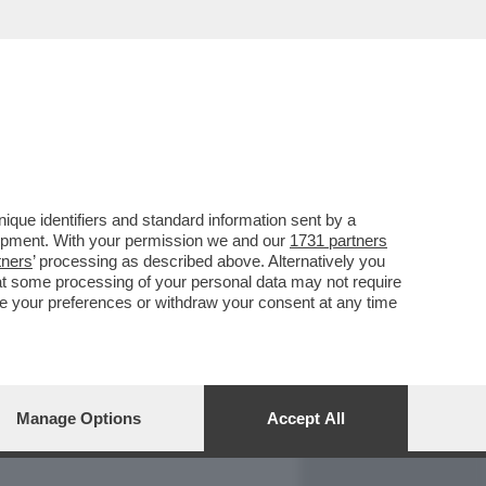
REPORT
DAGOARCHIVIO
que identifiers and standard information sent by a
lopment. With your permission we and our
1731 partners
tners
’ processing as described above. Alternatively you
at some processing of your personal data may not require
nge your preferences or withdraw your consent at any time
Manage Options
Accept All