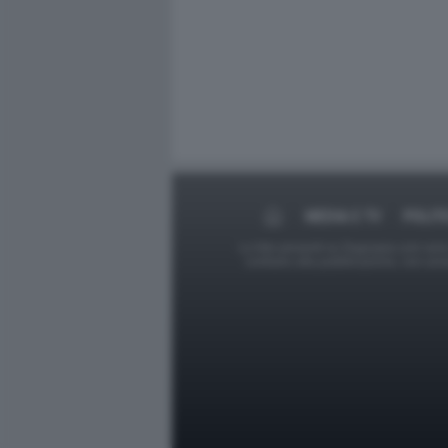
MEDIA E TV
POLIT
Le foto presenti su Dagospia.com sono s
contrario alla pubblicazione, non av