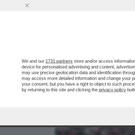
MEDIA E TV
POLITICA
We and our
1731 partners
store and/or access information
A POCHI GIORNI DAL 25 A
device for personalised advertising and content, advert
DIRETTO DA ALESSANDRO G
may use precise geolocation data and identification throu
may access more detailed information and change your pre
VAI ALL'ARTICOLO
your consent, but you have a right to object to such proc
by returning to this site and clicking the
privacy policy
butt