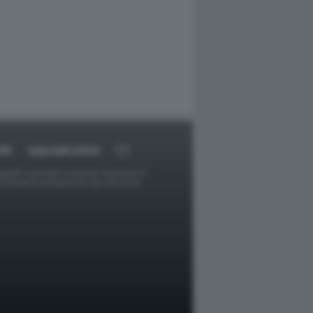
RT
DAGOARCHIVIO
ggetti o gli autori avessero qualcosa in
provvederà prontamente alla rimozione